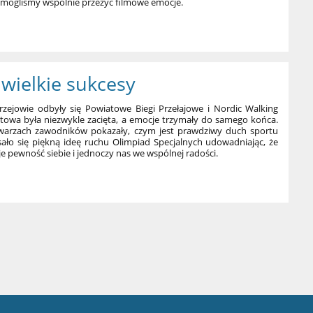
 mogliśmy wspólnie przeżyć filmowe emocje.
wielkie sukcesy
zejowie odbyły się Powiatowe Biegi Przełajowe i Nordic Walking
rtowa była niezwykle zacięta, a emocje trzymały do samego końca.
twarzach zawodników pokazały, czym jest prawdziwy duch sportu
isało się piękną ideę ruchu Olimpiad Specjalnych udowadniając, że
je pewność siebie i jednoczy nas we wspólnej radości.