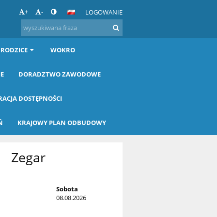
+
-
LOGOWANIE
 RODZICE
WOKRO
IE
DORADZTWO ZAWODOWE
RACJA DOSTĘPNOŚCI
Ń
KRAJOWY PLAN ODBUDOWY
Zegar
Sobota
08.08.2026