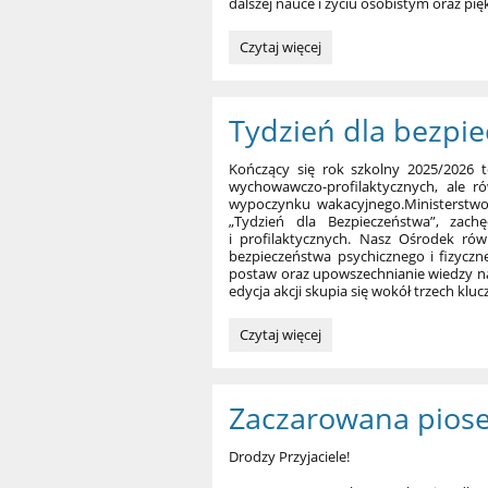
dalszej nauce i życiu osobistym oraz p
Zakończenie
Czytaj więcej
roku
szkolnego
2025/2026
Tydzień dla bezpi
:
Kończący się rok szkolny 2025/2026 
wychowawczo-profilaktycznych, ale r
wypoczynku wakacyjnego.Ministerstwo 
„Tydzień dla Bezpieczeństwa”, zachę
i profilaktycznych. Nasz Ośrodek rów
bezpieczeństwa psychicznego i fizycz
postaw oraz upowszechnianie wiedzy n
edycja akcji skupia się wokół trzech kl
Tydzień
Czytaj więcej
dla
bezpieczeństwa
2026:
Zaczarowana pios
Drodzy Przyjaciele!