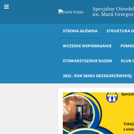
Specjalny Ośrod
im. Marii Grzegor
STRONA GŁÓWNA
STRUKTURA 
WCZESNE WSPOMAGANIE
POMOC
STOWARZYSZENIE RAZEM
KLUB 
2022 - ROK MARII GRZEGORZEWSKIEJ
Strona
główna