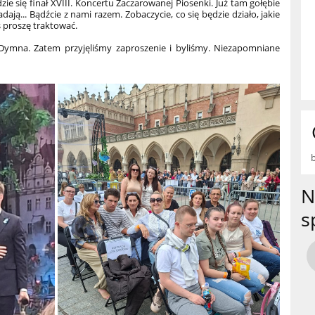
e się finał XVIII. Koncertu Zaczarowanej Piosenki. Już tam gołębie
dają... Bądźcie z nami razem. Zobaczycie, co się będzie działo, jakie
s proszę traktować.
 Dymna. Zatem przyjęliśmy zaproszenie i byliśmy. Niezapomniane
N
s