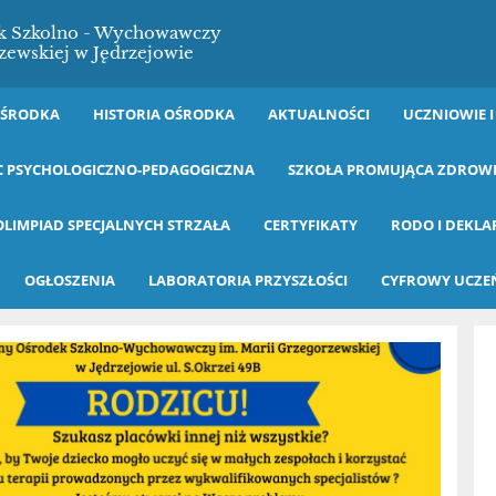
ek Szkolno - Wychowawczy
zewskiej w Jędrzejowie
OŚRODKA
HISTORIA OŚRODKA
AKTUALNOŚCI
UCZNIOWIE I
 PSYCHOLOGICZNO-PEDAGOGICZNA
SZKOŁA PROMUJĄCA ZDROW
OLIMPIAD SPECJALNYCH STRZAŁA
CERTYFIKATY
RODO I DEKLA
OGŁOSZENIA
LABORATORIA PRZYSZŁOŚCI
CYFROWY UCZE