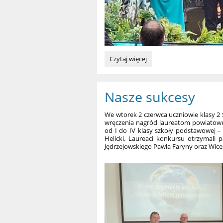
Zaczarowana
Czytaj więcej
piosenka:
Nasze sukcesy
We wtorek 2 czerwca uczniowie klasy 2 
wręczenia nagród laureatom powiatoweg
od I do IV klasy szkoły podstawowej – 
Helicki. Laureaci konkursu otrzymali
Jędrzejowskiego Pawła Faryny oraz Wices