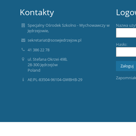
Kontakty
Logo
Specjalny Ośrodek Szkolno - Wychowawczy w
Nazwa uży
Jędrzejowie,
sekretariat@soswjedrzejow.pl
Hasło:
41 386 22 78
ul. Stefana Okrzei 49B,
28-300 Jędrzejów
Poland
Zapomniałe
AE:PL-83504-96104-GWBHB-29