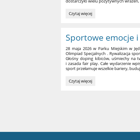
dostarczyło wielu pozytywnych wrażeń,
Dzień
Czytaj więcej
Dziecka:
Sportowe emocje i 
28 maja 2026 w Parku Miejskim w Jędr
Olimpiad Specjalnych . Rywalizacja spo
Głośny doping kibiców, uśmiechy na 
i zasada fair play. Całe wydarzenie wp
sport przełamuje wszelkie bariery, budu
Sportowe
Czytaj więcej
emocje
i
wielkie
sukcesy: