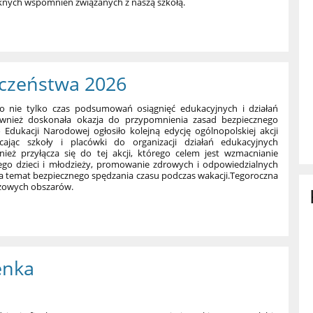
ięknych wspomnień związanych z naszą szkołą.
eczeństwa 2026
to nie tylko czas podsumowań osiągnięć edukacyjnych i działań
ównież doskonała okazja do przypomnienia zasad bezpiecznego
Edukacji Narodowej ogłosiło kolejną edycję ogólnopolskiej akcji
cając szkoły i placówki do organizacji działań edukacyjnych
nież przyłącza się do tej akcji, którego celem jest wzmacnianie
nego dzieci i młodzieży, promowanie zdrowych i odpowiedzialnych
a temat bezpiecznego spędzania czasu podczas wakacji.Tegoroczna
uczowych obszarów.
enka