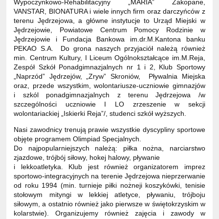
Wypoczynkowo-Rehabilitacyjny „MARIA” Zakopane,
VANSTAR, BIONATURA i wiele innych firm oraz darczyńców z
terenu Jędrzejowa, a główne instytucje to Urząd Miejski w
Jędrzejowie, Powiatowe Centrum Pomocy Rodzinie w
Jędrzejowie i Fundacja Bankowa im.dr.M.Kantona banku
PEKAO S.A. Do grona naszych przyjaciół należą również
min. Centrum Kultury, I Liceum Ogólnokształcące im.M.Reja,
Zespół Szkół Ponadgimnazjalnych nr 1 i 2, Klub Sportowy
„Naprzód” Jędrzejów, „Zryw” Skroniów, Pływalnia Miejska
oraz, przede wszystkim, wolontariusze-uczniowie gimnazjów
i szkól ponadgimnazjalnych z terenu Jędrzejowa /w
szczególności uczniowie I LO zrzeszenie w sekcji
wolontariackiej „Iskierki Reja”/, studenci szkół wyższych.
Nasi zawodnicy trenują prawie wszystkie dyscypliny sportowe
objęte programem Olimpiad Specjalnych.
Do najpopularniejszych należą: piłka nożna, narciarstwo
zjazdowe, trójbój siłowy, hokej halowy, pływanie
i lekkoatletyka. Klub jest również organizatorem imprez
sportowo-integracyjnych na terenie Jędrzejowa nieprzerwanie
od roku 1994 (min. turnieje piłki nożneji koszykówki, tenisie
stołowym mityngi w lekkiej atletyce, pływaniu, trójboju
siłowym, a ostatnio również jako pierwsze w świętokrzyskim w
kolarstwie). Organizujemy również zajęcia i zawody w