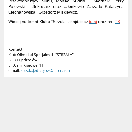
Przewodniczący Klubu, Monika Kudzia – Skarbnik, Jerzy
Putowski – Sekretarz oraz członkowie Zarządu Katarzyna
Ciechanowska i Grzegorz Miśkiewicz.
Więcej na temat Klubu "Strzała" znajdziesz
tutaj
oraz na
FB
Kontakt:
Klub Olimpiad Specjalnych "STRZAŁA"
28-300 Jędrzejów
ul. Armii Krajowej 11
e-mail:
strzala.jedrzejow@interia.eu