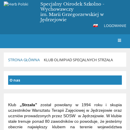
Specjalny Ośrodek Szkolno -
Wychowawczy
im. Marii Grzegorzewskiej w
Jędrzejowie
LOGOWANIE
STRONA GŁÓWNA
KLUB OLIMPIAD SPECJALNYCH STRZAŁA
Klub
O nas
Olimpiad
Specjalnych
STRZAŁA
Klub
„Strzała”
został powołany w 1994 roku i skupia
uczestników Warsztatu Terapii Zajęciowej w Jędrzejowie oraz
uczniów prowadzonych przez SOSW w Jędrzejowie. W klubie
stale trenuje ponad 80 zawodników co powoduje, że jesteśmy
obecnie największy klubem na terenie województwa