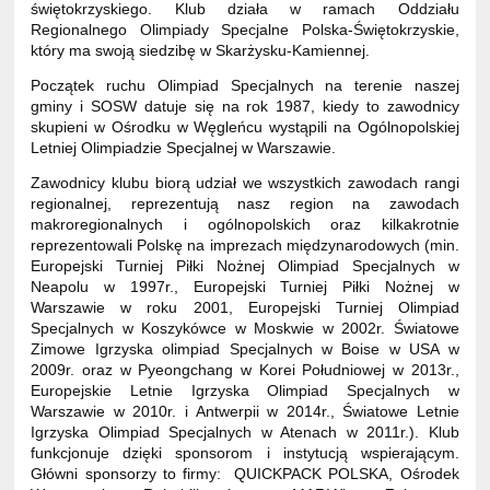
świętokrzyskiego. Klub działa w ramach Oddziału
Regionalnego Olimpiady Specjalne Polska-Świętokrzyskie,
który ma swoją siedzibę w Skarżysku-Kamiennej.
Początek ruchu Olimpiad Specjalnych na terenie naszej
gminy i SOSW datuje się na rok 1987, kiedy to zawodnicy
skupieni w Ośrodku w Węgleńcu wystąpili na Ogólnopolskiej
Letniej Olimpiadzie Specjalnej w Warszawie.
Zawodnicy klubu biorą udział we wszystkich zawodach rangi
regionalnej, reprezentują nasz region na zawodach
makroregionalnych i ogólnopolskich oraz kilkakrotnie
reprezentowali Polskę na imprezach międzynarodowych (min.
Europejski Turniej Piłki Nożnej Olimpiad Specjalnych w
Neapolu w 1997r., Europejski Turniej Piłki Nożnej w
Warszawie w roku 2001, Europejski Turniej Olimpiad
Specjalnych w Koszykówce w Moskwie w 2002r. Światowe
Zimowe Igrzyska olimpiad Specjalnych w Boise w USA w
2009r. oraz w Pyeongchang w Korei Południowej w 2013r.,
Europejskie Letnie Igrzyska Olimpiad Specjalnych w
Warszawie w 2010r. i Antwerpii w 2014r., Światowe Letnie
Igrzyska Olimpiad Specjalnych w Atenach w 2011r.). Klub
funkcjonuje dzięki sponsorom i instytucją wspierającym.
Główni sponsorzy to firmy: QUICKPACK POLSKA, Ośrodek