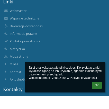
Linki
Webmaster
Wsparcie techniczne
Deklaracja dostępności
Informacje prawne
Polityka prywatności
Metryczka
Mapa strony
O nas
Ta strona wykorzystuje pliki cookies. Korzystając z niej 
wyrażasz zgodę na ich używanie, zgodnie z aktualnymi 
Kontakt
ustawieniami przeglądarki.

Więcej informacji znajdziesz w 
Polityce prywatności
.
Aktualności
OK
Kontakty
Specjalny Ośrodek Szkolno - Wychowawczy w Jędrzejowie,
sekretariat@soswjedrzejow.pl