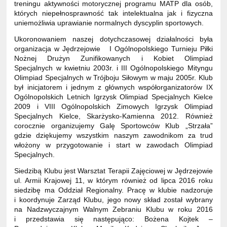
treningu aktywności motorycznej programu MATP dla osób,
których niepełnosprawność tak intelektualna jak i fizyczna
uniemożliwia uprawianie normalnych dyscyplin sportowych.
Ukoronowaniem naszej dotychczasowej działalności była
organizacja w Jędrzejowie I Ogólnopolskiego Turnieju Piłki
Nożnej Drużyn Zunifikowanych i Kobiet Olimpiad
Specjalnych w kwietniu 2003r. i III Ogólnopolskiego Mityngu
Olimpiad Specjalnych w Trójboju Siłowym w maju 2005r. Klub
był inicjatorem i jednym z głównych współorganizatorów IX
Ogólnopolskich Letnich Igrzysk Olimpiad Specjalnych Kielce
2009 i VIII Ogólnopolskich Zimowych Igrzysk Olimpiad
Specjalnych Kielce, Skarżysko-Kamienna 2012. Również
corocznie organizujemy Galę Sportowców Klub „Strzała”
gdzie dziękujemy wszystkim naszym zawodnikom za trud
włożony w przygotowanie i start w zawodach Olimpiad
Specjalnych.
Siedzibą Klubu jest Warsztat Terapii Zajęciowej w Jędrzejowie
ul. Armii Krajowej 11, w którym również od lipca 2016 roku
siedzibę ma Oddział Regionalny. Pracę w klubie nadzoruje
i koordynuje Zarząd Klubu, jego nowy skład został wybrany
na Nadzwyczajnym Walnym Zebraniu Klubu w roku 2016
i przedstawia się następująco: Bożena Kojtek –