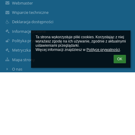
Webmaster
Wsparcie techniczne
Deklaracja dostępności
Informacje prawne
Ta strona wykorzystuje pliki cookies. Korzystając z niej 
Polityka prywatności
wyrażasz zgodę na ich używanie, zgodnie z aktualnymi 
ustawieniami przeglądarki.

Metryczka
Więcej informacji znajdziesz w 
Polityce prywatności
.
Mapa strony
OK
O nas
Kontakt
Aktualności
Kontakty
Specjalny Ośrodek Szkolno - Wychowawczy w Jędrzejowie,
sekretariat@soswjedrzejow.pl
41 386 22 78