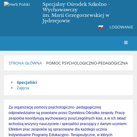
Specjalny Ośrodek Szkolno -
Wychowawczy
im. Marii Grzegorzewskiej w
Jędrzejowie
LOGOWANIE
STRONA GŁÓWNA
POMOC PSYCHOLOGICZNO-PEDAGOGICZNA
Pomoc
Specjaliści
Psychologiczno-
Zajęcia
Pedagogiczna
Za organizację pomocy psychologiczno- pedagogicznej
odpowiedzialne są powołane przez Dyrektora Ośrodka zespoły. Pracę
zespołów koordynują wychowawcy poszczególnych klas, a w ich skład
wchodzą wszyscy nauczyciele i specjaliści pracujący z danym uczniem.
Efektem prac zespołów są opracowane dla każdego ucznia
Indywidualne Programy Edukacyjno- Terapeutyczne, w których