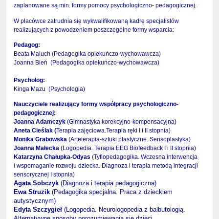
zaplanowane są min. formy pomocy psychologiczno- pedagogicznej.
W placówce zatrudnia się wykwalifikowaną kadrę specjalistów
realizujących z powodzeniem poszczególne formy wsparcia:
Pedagog:
Beata Maluch (Pedagogika opiekuńczo-wychowawcza)
Joanna Bień (Pedagogika opiekuńczo-wychowawcza)
Psycholog:
Kinga Mazu (Psychologia)
Nauczyciele realizujący formy współpracy psychologiczno-
pedagogicznej:
Joanna Adamczyk
(Gimnastyka korekcyjno-kompensacyjna)
Aneta Cieślak (
Terapia zajęciowa.Terapia ręki I i II stopnia)
Monika Grabowska
(Arteterapia-sztuki plastyczne. Sensoplastyka)
Joanna Małecka
(Logopedia. Terapia EEG Biofeedback I i II stopnia)
Katarzyna Chałupka-Odyas
(Tyflopedagogika. Wczesna interwencja
i wspomaganie rozwoju dziecka. Diagnoza i terapia metodą integracji
sensorycznej I stopnia)
Agata Sobczyk
(Diagnoza i terapia pedagogiczna)
Ewa Struzik
(Pedagogika specjalna. Praca z dzieckiem
autystycznym)
Edyta Szczygieł
(Logopedia. Neurologopedia z balbutologią.
Alternatywne sposoby porozumiewania się dzieci