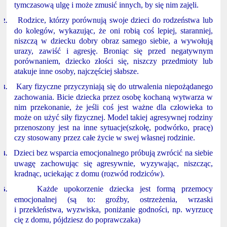
tymczasową ulgę i może zmusić innych, by się nim zajęli.
Rodzice, którzy porównują swoje dzieci do rodzeństwa lub
2.
do kolegów, wykazując, że oni robią coś lepiej, staranniej,
niszczą w dziecku dobry obraz samego siebie, a wywołują
urazy, zawiść i agresję. Broniąc się przed negatywnym
porównaniem, dziecko złości się, niszczy przedmioty lub
atakuje inne osoby, najczęściej słabsze.
Kary fizyczne przyczyniają się do utrwalenia niepożądanego
3.
zachowania. Bicie dziecka przez osobę kochaną wytwarza w
nim przekonanie, że jeśli coś jest ważne dla człowieka to
może on użyć siły fizycznej. Model takiej agresywnej rodziny
przenoszony jest na inne sytuacje(szkołę, podwórko, pracę)
czy stosowany przez całe życie w swej własnej rodzinie.
Dzieci bez wsparcia emocjonalnego próbują zwrócić na siebie
4.
uwagę zachowując się agresywnie, wyzywając, niszcząc,
kradnąc, uciekając z domu (rozwód rodziców).
Każde upokorzenie dziecka jest formą przemocy
5.
emocjonalnej (są to: groźby, ostrzeżenia, wrzaski
i przekleństwa, wyzwiska, poniżanie godności, np. wyrzucę
cię z domu, pójdziesz do poprawczaka)