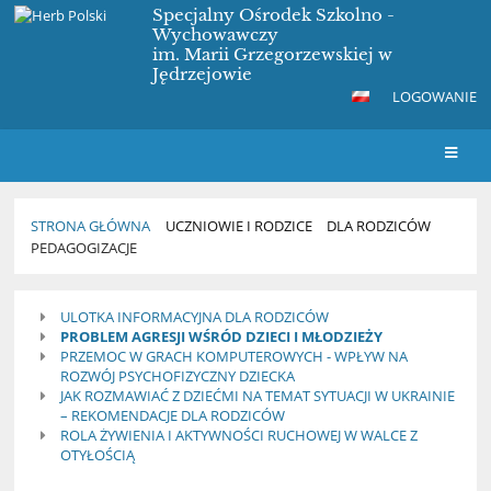
Specjalny Ośrodek Szkolno -
Wychowawczy
im. Marii Grzegorzewskiej w
Jędrzejowie
LOGOWANIE
STRONA GŁÓWNA
UCZNIOWIE I RODZICE
DLA RODZICÓW
PEDAGOGIZACJE
Pedagogizacje
ULOTKA INFORMACYJNA DLA RODZICÓW
PROBLEM AGRESJI WŚRÓD DZIECI I MŁODZIEŻY
PRZEMOC W GRACH KOMPUTEROWYCH - WPŁYW NA
ROZWÓJ PSYCHOFIZYCZNY DZIECKA
JAK ROZMAWIAĆ Z DZIEĆMI NA TEMAT SYTUACJI W UKRAINIE
– REKOMENDACJE DLA RODZICÓW
ROLA ŻYWIENIA I AKTYWNOŚCI RUCHOWEJ W WALCE Z
OTYŁOŚCIĄ