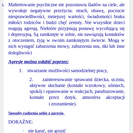
Maltretowanie psychiczne nie pozostawia śladów na ciele, ale
6.
wywołuje negatywne przeżycia: strach, obawę, poczucie
niesprawiedliwości, mniejszej wartości, świadomości braku
miłości rodziców i budzi chęć zemsty. Nie wszystkie dzieci
reagują agresją. Niektóre przyjmują postawę wycofującą się
i depresyjną. Są zamknięte w sobie, nie nawiązują kontaktów
z otoczeniem, żyją w swoim zamkniętym świecie. Mogą w
nich wystąpić zaburzenia mowy, zaburzenia snu, tiki lub inne
dolegliwości
Agresję można osłabić poprzez:
1.
stwarzanie możliwości samodzielnej pracy,
2.
zainteresowanie sprawami dziecka, ucznia,
aktywne słuchanie (kontakt wzrokowy, uśmiech,
spokój i opanowanie w reakcjach, parafrazowanie,
kontakt przez dotyk, atmosfera akceptacji
i zrozumienie).
Sposoby radzenia sobie z agresją
DORAŹNE:
·
nie karać, nie grozić