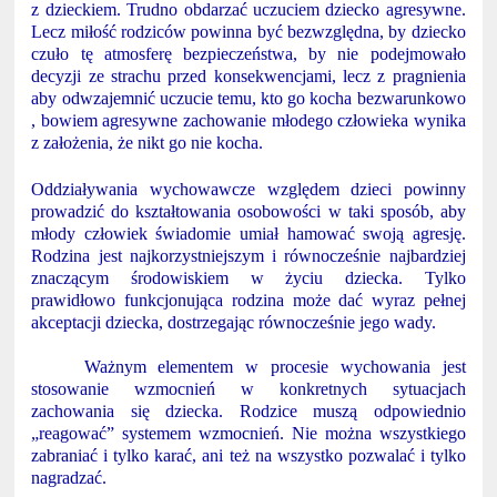
z dzieckiem. Trudno obdarzać uczuciem dziecko agresywne.
Lecz miłość rodziców powinna być bezwzględna, by dziecko
czuło tę atmosferę bezpieczeństwa, by nie podejmowało
decyzji ze strachu przed konsekwencjami, lecz z pragnienia
aby odwzajemnić uczucie temu, kto go kocha bezwarunkowo
, bowiem agresywne zachowanie młodego człowieka wynika
z założenia, że nikt go nie kocha.
Oddziaływania wychowawcze względem dzieci powinny
prowadzić do kształtowania osobowości w taki sposób, aby
młody człowiek świadomie umiał hamować swoją agresję.
Rodzina jest najkorzystniejszym i równocześnie najbardziej
znaczącym środowiskiem w życiu dziecka. Tylko
prawidłowo funkcjonująca rodzina może dać wyraz pełnej
akceptacji dziecka, dostrzegając równocześnie jego wady.
Ważnym elementem w procesie wychowania jest
stosowanie wzmocnień w konkretnych sytuacjach
zachowania się dziecka. Rodzice muszą odpowiednio
„reagować” systemem wzmocnień. Nie można wszystkiego
zabraniać i tylko karać, ani też na wszystko pozwalać i tylko
nagradzać.