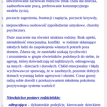
odwzorowanie zachowań rodziców (brak czasu dla dziecka,
1.
zaabsorbowanie pracą, preferowanie konsumpcyjnego
modelu życia),
poczucie zagrożenia, frustracji i napięcia, poczucie krzywdy,
2.
nieprawidłowa osobowość (upośledzenie umysłowe, choroby
3.
psychiczne).
Duże znaczenie ma również struktura rodziny. Brak opieki,
niestabilność emocjonalna, konflikt w rodzinie skłaniające
młodych ludzi do zaspokojenia własnych potrzeb poza
domem. Zdarza się, że nastolatki szukają życzliwości
i zrozumienia w grupie rówieśników podobnych do siebie, że
agresję, której doświadczają od najbliższych, odreagowują
na innych - dzieciach i dorosłych. Chłód emocjonalny i błędy
wychowawcze sprawiają, że w zasobnych, pozornie dobrych
domach wyrastają ludzie agresywni i okrutni. Coraz gorzej
radzą sobie dorośli z przekazywaniem młodemu pokoleniu
pozytywnego systemu wartości!
Niewłaściwe postawy rodzicielskie:
odtrącająca
- dyktatorskie podejście, kierowanie dzieckiem
1.