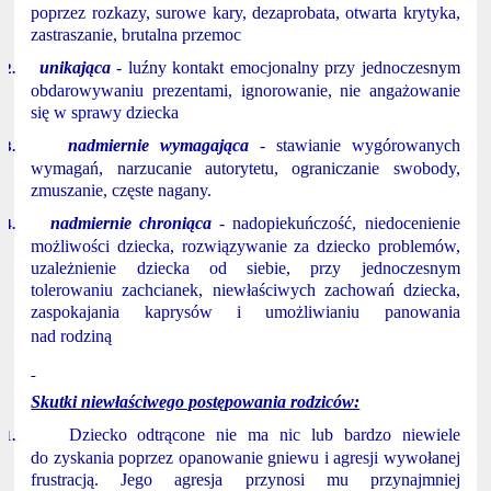
poprzez rozkazy, surowe kary, dezaprobata, otwarta krytyka,
zastraszanie, brutalna przemoc
unikająca
- luźny kontakt emocjonalny przy jednoczesnym
2.
obdarowywaniu prezentami, ignorowanie, nie angażowanie
się w sprawy dziecka
nadmiernie wymagająca
- stawianie wygórowanych
3.
wymagań, narzucanie autorytetu, ograniczanie swobody,
zmuszanie, częste nagany.
nadmiernie chroniąca
- nadopiekuńczość, niedocenienie
4.
możliwości dziecka, rozwiązywanie za dziecko problemów,
uzależnienie dziecka od siebie, przy jednoczesnym
tolerowaniu zachcianek, niewłaściwych zachowań dziecka,
zaspokajania kaprysów i umożliwianiu panowania
nad rodziną
Skutki niewłaściwego postępowania rodziców:
Dziecko odtrącone nie ma nic lub bardzo niewiele
1.
do zyskania poprzez opanowanie gniewu i agresji wywołanej
frustracją. Jego agresja przynosi mu przynajmniej