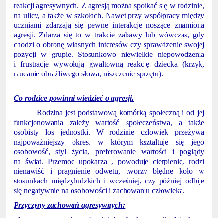
reakcji agresywnych. Z agresją można spotkać się w rodzinie,
na ulicy, a także w szkołach. Nawet przy współpracy między
uczniami zdarzają się pewne interakcje noszące znamiona
agresji. Zdarza się to w trakcie zabawy lub wówczas, gdy
chodzi o obronę własnych interesów czy sprawdzenie swojej
pozycji w grupie. Stosunkowo niewielkie niepowodzenia
i frustracje wywołują gwałtowną reakcję dziecka (krzyk,
rzucanie obraźliwego słowa, niszczenie sprzętu).
Co rodzice powinni wiedzieć o agresji.
Rodzina jest podstawową komórką społeczną i od jej
funkcjonowania zależy wartość społeczeństwa, a także
osobisty los jednostki. W rodzinie człowiek przeżywa
najpoważniejszy okres, w którym kształtuje się jego
osobowość, styl życia, preferowanie wartości i poglądy
na świat. Przemoc upokarza , powoduje cierpienie, rodzi
nienawiść i pragnienie odwetu, tworzy błędne koło w
stosunkach międzyludzkich i wcześniej, czy później odbije
się negatywnie na osobowości i zachowaniu człowieka.
Przyczyny zachowań agresywnych: