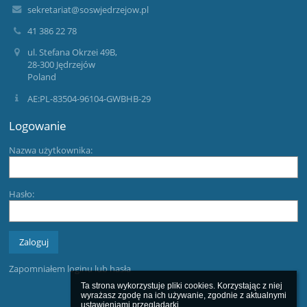
sekretariat@soswjedrzejow.pl
41 386 22 78
ul. Stefana Okrzei 49B,
28-300 Jędrzejów
Poland
AE:PL-83504-96104-GWBHB-29
Logowanie
Nazwa użytkownika:
Hasło:
Zapomniałem loginu lub hasła
Ta strona wykorzystuje pliki cookies. Korzystając z niej 
wyrażasz zgodę na ich używanie, zgodnie z aktualnymi 
ustawieniami przeglądarki.
