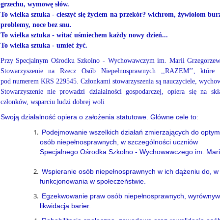
grzechu, wymowę słów.
To wielka sztuka - cieszyć się życiem na przekór? wichrom, żywiołom bur
problemy, noce bez snu.
To wielka sztuka - witać uśmiechem każdy nowy dzień...
To wielka sztuka - umieć żyć.
Przy Specjalnym Ośrodku Szkolno - Wychowawczym im. Marii Grzegorzewsk
Stowarzyszenie na Rzecz Osób Niepełnosprawnych ,,RAZEM’’, które z
pod numerem KRS 229545. Członkami stowarzyszenia są nauczyciele, wychowa
Stowarzyszenie nie prowadzi działalności gospodarczej, opiera się na sk
członków, wsparciu ludzi dobrej woli
Swoją działalność opiera o założenia statutowe. Główne cele to:
Podejmowanie wszelkich działań zmierzających do optyma
osób niepełnosprawnych, w szczególności uczniów
Specjalnego Ośrodka Szkolno - Wychowawczego im. Marii
Wspieranie osób niepełnosprawnych w ich dążeniu do, w
funkcjonowania w społeczeństwie.
Egzekwowanie praw osób niepełnosprawnych, wyrównywan
likwidacja barier.