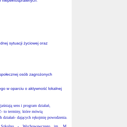
b niepełnosprawnych.
ej sytuacji życiowej oraz
 i społecznej osób zagrożonych
ego w oparciu o aktywność lokalnej
śniają sens i program działań,
ść- to terminy, które mówią
ch działań- dających rękojmię powodzenia.
ka Szkolno - Wychowawczego im. M.