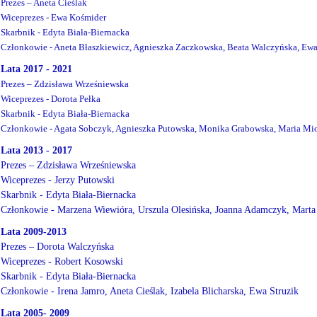
Prezes – Aneta Cieślak
Wiceprezes - Ewa Kośmider
Skarbnik - Edyta Biała-Biernacka
Członkowie - Aneta Błaszkiewicz, Agnieszka Zaczkowska, Beata Walczyńska, Ew
Lata 2017 - 2021
Prezes – Zdzisława Wrześniewska
Wiceprezes - Dorota Pełka
Skarbnik - Edyta Biała-Biernacka
Członkowie - Agata Sobczyk, Agnieszka Putowska, Monika Grabowska, Maria Mi
Lata 2013 - 2017
Prezes – Zdzisława Wrześniewska
Wiceprezes - Jerzy Putowski
Skarbnik - Edyta Biała-Biernacka
Członkowie - Marzena Wiewióra, Urszula Olesińska, Joanna Adamczyk, Mart
Lata 2009-2013
Prezes – Dorota Walczyńska
Wiceprezes - Robert Kosowski
Skarbnik - Edyta Biała-Biernacka
Członkowie - Irena Jamro, Aneta Cieślak, Izabela Blicharska, Ewa Struzik
Lata 2005- 2009