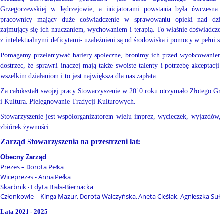
Grzegorzewskiej w Jędrzejowie, a inicjatorami powstania była ówczesn
pracownicy mający duże doświadczenie w sprawowaniu opieki nad dzieć
zajmujący się ich nauczaniem, wychowaniem i terapią. To właśnie doświadczen
z intelektualnymi deficytami- uzależnieni są od środowiska i pomocy w pełni
Pomagamy przełamywać bariery społeczne, bronimy ich przed wyobcowaniem 
dostrzec, że sprawni inaczej mają także swoiste talenty i potrzebę akceptac
wszelkim działaniom i to jest największa dla nas zapłata.
Za całokształt swojej pracy Stowarzyszenie w 2010 roku otrzymało Złotego Gr
i Kultura. Pielęgnowanie Tradycji Kulturowych.
Stowarzyszenie jest współorganizatorem wielu imprez, wycieczek, wyjazdów,
zbiórek żywności.
Zarząd Stowarzyszenia na przestrzeni lat:
Obecny Zarząd
Prezes – Dorota Pełka
Wiceprezes - Anna Pełka
Skarbnik - Edyta Biała-Biernacka
Członkowie - Kinga Mazur, Dorota Walczyńska, Aneta Cieślak, Agnieszka Su
Lata 2021 - 2025