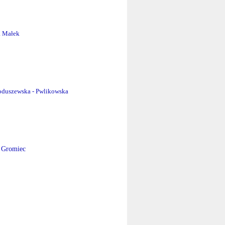
a Małek
oduszewska - Pwlikowska
a Gromiec