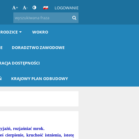
+
-
LOGOWANIE
 RODZICE
WOKRO
IE
DORADZTWO ZAWODOWE
RACJA DOSTĘPNOŚCI
Ń
KRAJOWY PLAN ODBUDOWY
zyjaźń, rozjaśniać mrok.
 cierpienie, kruchość istnienia, istotę