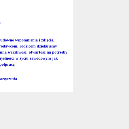
a
cudowne wspomnienia i zdjęcia,
iarodawcom, rodzicom dziękujemy
mną wrażliwość, otwartość na potrzeby
myślności w życiu zawodowym jak
półpracę.
yszenia