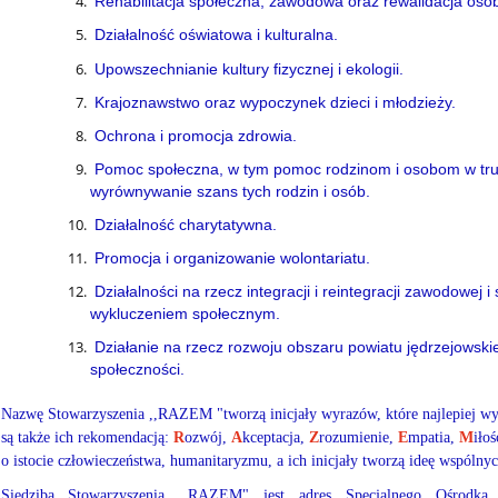
Rehabilitacja społeczna, zawodowa oraz rewalidacja osó
Działalność oświatowa i kulturalna.
Upowszechnianie kultury fizycznej i ekologii.
Krajoznawstwo oraz wypoczynek dzieci i młodzieży.
Ochrona i promocja zdrowia.
Pomoc społeczna, w tym pomoc rodzinom i osobom w trudn
wyrównywanie szans tych rodzin i osób.
Działalność charytatywna.
Promocja i organizowanie wolontariatu.
Działalności na rzecz integracji i reintegracji zawodowej
wykluczeniem społecznym.
Działanie na rzecz rozwoju obszaru powiatu jędrzejowski
społeczności.
Nazwę Stowarzyszenia ,,RAZEM "tworzą inicjały wyrazów, które najlepiej wyja
są także ich rekomendacją:
R
ozwój,
A
kceptacja,
Z
rozumienie,
E
mpatia,
M
iło
o istocie człowieczeństwa, humanitaryzmu, a ich inicjały tworzą ideę wspólny
Siedzibą Stowarzyszenia ,,RAZEM" jest adres Specjalnego Ośrod