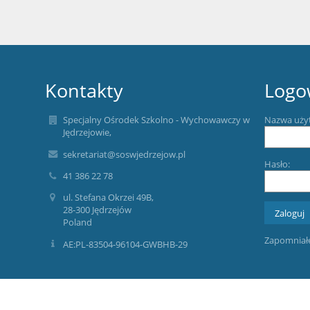
Kontakty
Logo
Specjalny Ośrodek Szkolno - Wychowawczy w
Nazwa uży
Jędrzejowie,
sekretariat@soswjedrzejow.pl
Hasło:
41 386 22 78
ul. Stefana Okrzei 49B,
28-300 Jędrzejów
Poland
Zapomniałe
AE:PL-83504-96104-GWBHB-29