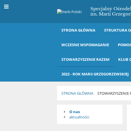
Specjalny Ośrod
im. Marii Grzegor
STRONA GŁÓWNA
STRUKTURA 
WCZESNE WSPOMAGANIE
POMOC
STOWARZYSZENIE RAZEM
KLUB 
2022 - ROK MARII GRZEGORZEWSKIEJ
STRONA GŁÓWNA
STOWARZYSZENIE 
Stowarzyszenie
O nas
aktualności
RAZEM