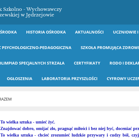
ek Szkolno - Wychowawczy
zewskiej w Jędrzejowie
OŚRODKA
HISTORIA OŚRODKA
AKTUALNOŚCI
UCZNIOWIE I
 PSYCHOLOGICZNO-PEDAGOGICZNA
SZKOŁA PROMUJĄCA ZDROW
OLIMPIAD SPECJALNYCH STRZAŁA
CERTYFIKATY
RODO I DEKLA
OGŁOSZENIA
LABORATORIA PRZYSZŁOŚCI
CYFROWY UCZE
RAZEM
To wielka sztuka - umieć żyć.
Znajdować dobro, omijać zło, pragnąć miłości i bez niej być, doceniać pr
To wielka sztuka - chcieć zrozumieć ludzkie przywary i cudzy ból, czyjeś