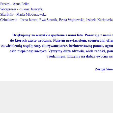
Prezes – Anna Pełka
Wiceprezes - Łukasz Jaszczyk
Skarbnik - Maria Mioduszewska
Członkowie - Irena Jamro, Ewa Struzik, Beata Wojnowska, Izabela Kurkowsk
Dziękujemy za wszystkie spędzone z nami lata. Pozostają z nami 
do których często wracamy. Naszym przyjaciołom, sponsorom, of
za wieloletnią współpracę, okazywane serce, bezinteresowną pomoc, ogro
osób niepełnosprawnych. Życzymy dużo zdrowia, wiele radości, po
i rodzinnym. Liczymy na dalszą owocną ws
Zarząd Stowarz