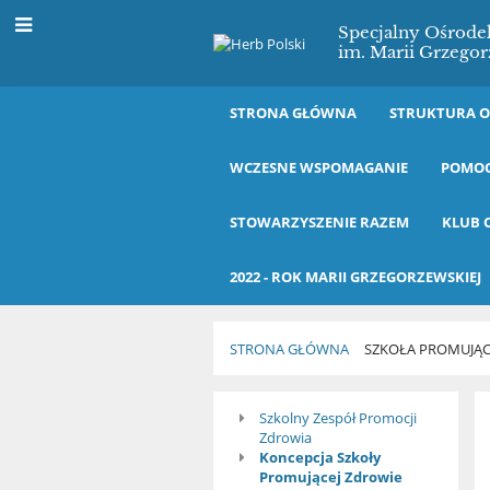
Specjalny Ośrod
im. Marii Grzegor
STRONA GŁÓWNA
STRUKTURA 
WCZESNE WSPOMAGANIE
POMOC
STOWARZYSZENIE RAZEM
KLUB 
2022 - ROK MARII GRZEGORZEWSKIEJ
STRONA GŁÓWNA
SZKOŁA PROMUJĄC
Szkoła
Szkolny Zespół Promocji
Zdrowia
Promująca
Koncepcja Szkoły
Promującej Zdrowie