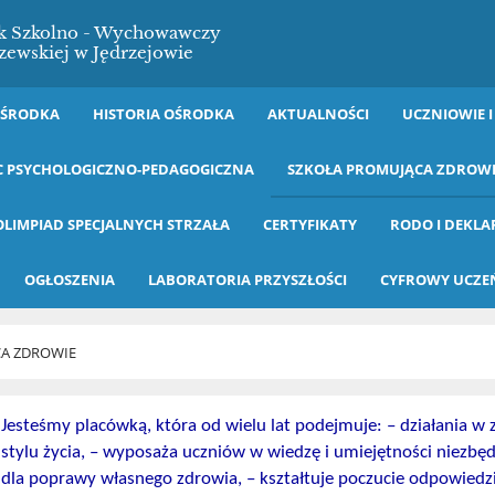
ek Szkolno - Wychowawczy
zewskiej w Jędrzejowie
OŚRODKA
HISTORIA OŚRODKA
AKTUALNOŚCI
UCZNIOWIE I
 PSYCHOLOGICZNO-PEDAGOGICZNA
SZKOŁA PROMUJĄCA ZDROW
OLIMPIAD SPECJALNYCH STRZAŁA
CERTYFIKATY
RODO I DEKLA
OGŁOSZENIA
LABORATORIA PRZYSZŁOŚCI
CYFROWY UCZE
A ZDROWIE
Jesteśmy placówką, która od wielu lat podejmuje: – działania 
stylu życia, – wyposaża uczniów w wiedzę i umiejętności niezb
dla poprawy własnego zdrowia, – kształtuje poczucie odpowiedzi