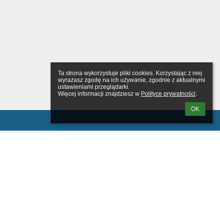
Ta strona wykorzystuje pliki cookies. Korzystając z niej 
wyrażasz zgodę na ich używanie, zgodnie z aktualnymi 
ustawieniami przeglądarki.

Więcej informacji znajdziesz w 
Polityce prywatności
.
OK
wanie
tkownika: