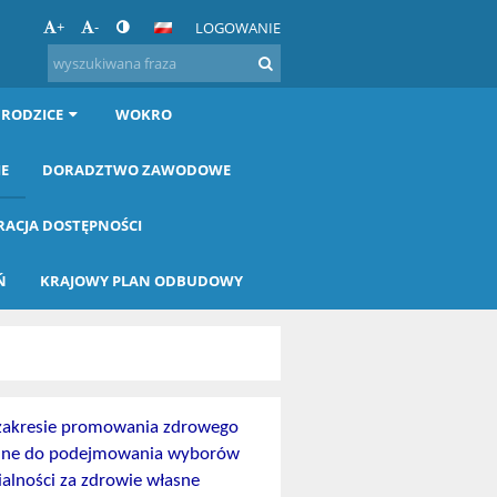
+
-
LOGOWANIE
 RODZICE
WOKRO
IE
DORADZTWO ZAWODOWE
RACJA DOSTĘPNOŚCI
Ń
KRAJOWY PLAN ODBUDOWY
w zakresie promowania zdrowego
ędne
do podejmowania wyborów
alności za zdrowie własne