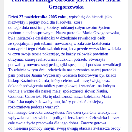
Grzegorzewska
Dzień
27 października 2005 roku
, wpisał się do historii jako
niezwykły i piękny hołd dla Placówki, która
od tego dnia nosi imię kobiety, oddanej całym swoim życiem
osobom niepełnosprawnym. Nasza patronka Maria Grzegorzewska,
była inicjatorką działalności w dziedzinie rewalidacji osób
ze specjalnymi potrzebami, nowatorką w zakresie kształcenia
nauczycieli tego działu szkolnictwa, lecz przede wszystkim wcielała
w czyn swoje teorie pokazując, że każdy człowiek powinien
otrzymać szansę realizowania ludzkich potrzeb. Stworzyła
podwaliny nowoczesnej pedagogiki specjalnej i podstaw rewalidacji.
To właśnie w tym dniu odwiedziła nas uczennica naszej patronki
pani profesor Janina Wyczesany Gościem honorowym był ksiądz
biskup Kazimierz Gurda, który celebrował mszę świętą, oraz
dokonał poświęcenia tablicy pamiątkowej i sztandaru na którym
widnieją ważne dla naszej małej społeczności słowa: Nauka,
Godność, Człowiek. Na tę okoliczność nasza koleżanka Maria
Różańska napisał słowa hymnu, który po dzień dzisiejszy
rozbrzmiewa podczas ważnych
dla naszego Ośrodka uroczystości. Nie dzierżyła Ona władzy, nie
wpływała na losy wielkiej polityki, lecz kochała Człowieka i przez
całe swoje życie pracowała dla jego dobra. Zawsze gotowa
do niesienia pomocy innym, swoją uwagą otaczała zwłaszcza osoby