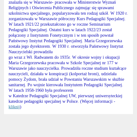
znalazła się w Warszawie- pracowała w Ministerstwie Wyznań
Religijnych i Oświecenia Publicznego zajmując się sprawami
szkolnictwa specjalnego, popularyzowała ten rodzaj szkół. W 1920 r.
zorganizowała w Warszawie półroczny Kurs Pedagogiki Specjalnej.
W latach 1921/22 przekształcono go w roczne Seminarium
Pedagogiki Specjalnej. Ostatni kurs w latach 1922/23 został
połączony z Instytutem Fonetycznym i w ten sposób powstał
Państwowy Instytut Pedagogiki Specjalnej. Maria Grzegorzewska
została jego dyrektorem. W 1930 r. otworzyła Państwowy Instytut
Nauczycielski prowadziła
go wraz z Wł. Radwanem do 1935r. W okresie wojny i okupacji
Maria Grzegorzewska pracowała w Szkole Specjalnej nr 177 w
Warszawie jako nauczycielka. Prowadziła roczne studium kształcące
nauczycieli, działała w konspiracji (kolportaż broni), udzielała
pomocy Żydom, brała udział w Powstaniu Warszawskim w służbie
sanitarnej. Po wojnie kierowała Instytutem Pedagogiki Specjalnej.
W latach 1958-1960 była profesorem
w Katedrze Pedagogiki Specjalnej UW, pierwszej uniwersyteckiej
katedrze pedagogiki specjalnej w Polsce. (Więcej informacji -
kliknij
)