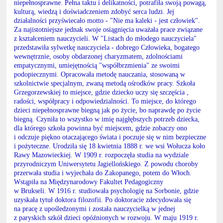
niepełnosprawne. Pełna taktu i delikatności, potrafiła swoją powagą,
kulturą, wiedzą i doświadczeniem zdobyć serca ludzi. Jej
działalności przyświecało motto - "Nie ma kaleki - jest człowiek".
Za najistotniejsze jednak swoje osiągnięcia uważała prace związane
z kształceniem nauczycieli. W "Listach do młodego nauczyciela"
przedstawiła sylwetkę nauczyciela - dobrego Człowieka, bogatego
wewnętrznie, osoby obdarzonej charyzmatem, zdolnościami
empatycznymi, umiejętnością "współbrzmienia" ze swoimi
podopiecznymi. Opracowała metodę nauczania, stosowaną w
szkolnictwie specjalnym, zwaną metodą ośrodków pracy. Szkoła
Grzegorzewskiej to miejsce, gdzie dziecko uczy się szczęścia ,
radości, współpracy i odpowiedzialności. To miejsce, do którego
dzieci niepełnosprawne biegną jak po życie, bo naprawdę po życie
biegną. Czyniła to wszystko w imię najgłębszych potrzeb dziecka,
dla którego szkoła powinna być miejscem, gdzie zobaczy ono
i odczuje piękno otaczającego świata i poczuje się w nim bezpieczne
i pożyteczne. Urodziła się 18 kwietnia 1888 r. we wsi Wołucza koło
Rawy Mazowieckiej. W 1909 r. rozpoczęła studia na wydziale
przyrodniczym Uniwersytetu Jagiellońskiego. Z powodu choroby
przerwała studia i wyjechała do Zakopanego, potem do Włoch.
Wstąpiła na Międzynarodowy Fakultet Pedagogiczny
w Brukseli. W 1916 r. studiowała psychologię na Sorbonie, gdzie
uzyskała tytuł doktora filozofii. Po doktoracie zdecydowała się
na pracę z upośledzonymi i została nauczycielką w jednej
z paryskich szkół dzieci opóźnionych w rozwoju. W maju 1919 r.