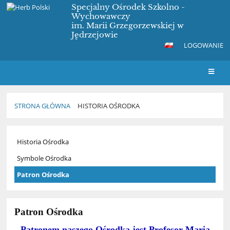
Specjalny Ośrodek Szkolno -
Wychowawczy
im. Marii Grzegorzewskiej w
Jędrzejowie
LOGOWANIE
STRONA GŁÓWNA
HISTORIA OŚRODKA
Historia
Historia Ośrodka
Ośrodka
Symbole Ośrodka
Patron Ośrodka
Patron Ośrodka
Patronem naszego Ośrodka jest Profesor Maria