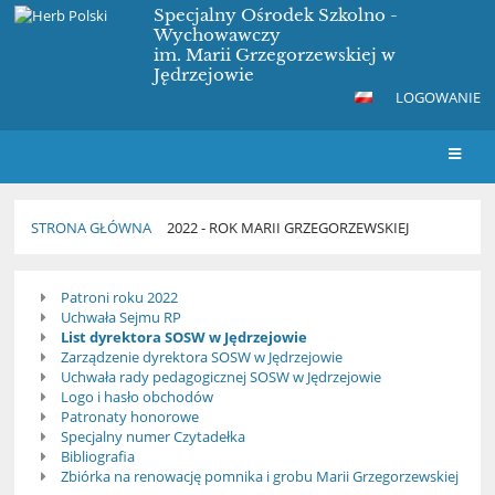
Specjalny Ośrodek Szkolno -
Wychowawczy
im. Marii Grzegorzewskiej w
Jędrzejowie
LOGOWANIE
STRONA GŁÓWNA
2022 - ROK MARII GRZEGORZEWSKIEJ
2022
Patroni roku 2022
-
Uchwała Sejmu RP
Rok
List dyrektora SOSW w Jędrzejowie
Zarządzenie dyrektora SOSW w Jędrzejowie
Marii
Uchwała rady pedagogicznej SOSW w Jędrzejowie
Grzegorzewskiej
Logo i hasło obchodów
Patronaty honorowe
Specjalny numer Czytadełka
Bibliografia
Zbiórka na renowację pomnika i grobu Marii Grzegorzewskiej