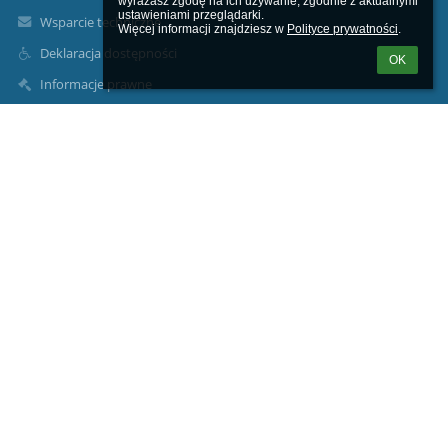
wyrażasz zgodę na ich używanie, zgodnie z aktualnymi 
ustawieniami przeglądarki.

Wsparcie techniczne
Więcej informacji znajdziesz w 
Polityce prywatności
.
Deklaracja dostępności
OK
Informacje prawne
Polityka prywatności
Metryczka
Mapa strony
O nas
Kontakt
Aktualności
Kontakty
Specjalny Ośrodek Szkolno - Wychowawczy w Jędrzejowie,
sekretariat@soswjedrzejow.pl
41 386 22 78
ul. Stefana Okrzei 49B,