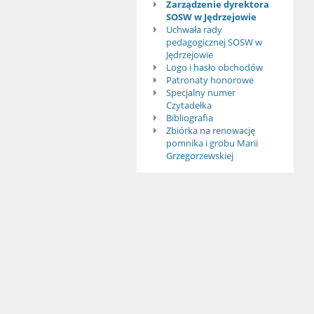
Rok
Zarządzenie dyrektora
SOSW w Jędrzejowie
Marii
Uchwała rady
pedagogicznej SOSW w
Grzegorzewskiej
Jędrzejowie
Logo i hasło obchodów
Patronaty honorowe
Specjalny numer
Czytadełka
Bibliografia
Zbiórka na renowację
pomnika i grobu Marii
Grzegorzewskiej