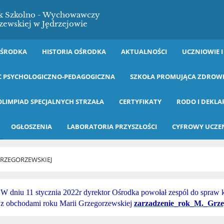
ek Szkolno - Wychowawczy
zewskiej w Jędrzejowie
OŚRODKA
HISTORIA OŚRODKA
AKTUALNOŚCI
UCZNIOWIE I
 PSYCHOLOGICZNO-PEDAGOGICZNA
SZKOŁA PROMUJĄCA ZDROW
OLIMPIAD SPECJALNYCH STRZAŁA
CERTYFIKATY
RODO I DEKLA
OGŁOSZENIA
LABORATORIA PRZYSZŁOŚCI
CYFROWY UCZE
 GRZEGORZEWSKIEJ
W dniu 11 stycznia 2022r dyrektor Ośrodka powołał zespól do spraw
z obchodami roku Marii Grzegorzewskiej
zarzadzenie_rok_M._Grze