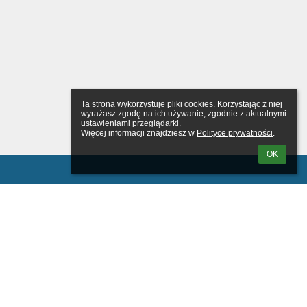
Ta strona wykorzystuje pliki cookies. Korzystając z niej 
wyrażasz zgodę na ich używanie, zgodnie z aktualnymi 
ustawieniami przeglądarki.

Więcej informacji znajdziesz w 
Polityce prywatności
.
OK
wanie
tkownika: