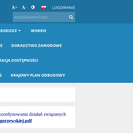
+
-
LOGOWANIE
 RODZICE
WOKRO
IE
DORADZTWO ZAWODOWE
RACJA DOSTĘPNOŚCI
Ń
KRAJOWY PLAN ODBUDOWY
 koordynowania działań związanych
gorzewskiej.pdf