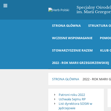
Specjalny Ośrod
im. Marii Grzegor
STRONA GŁÓWNA
STRUKTURA 
WCZESNE WSPOMAGANIE
POMOC
STOWARZYSZENIE RAZEM
KLUB 
2022 - ROK MARII GRZEGORZEWSKIEJ
STRONA GŁÓWNA
2022 - ROK MARII
2022
Patroni roku 2022
Uchwała Sejmu RP
-
List dyrektora SOSW w
Jędrzejowie