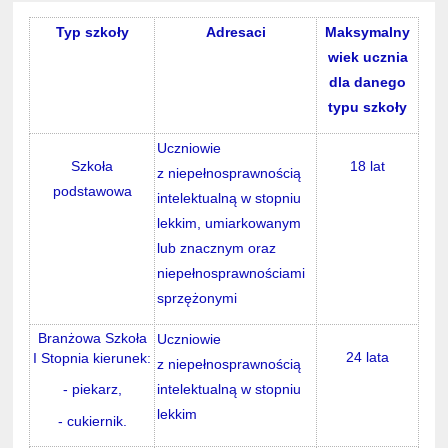
Typ szkoły
Adresaci
Maksymalny
wiek ucznia
dla danego
typu szkoły
Uczniowie
Szkoła
18 lat
z niepełnosprawnością
podstawowa
intelektualną w stopniu
lekkim, umiarkowanym
lub znacznym oraz
niepełnosprawnościami
sprzężonymi
Branżowa Szkoła
Uczniowie
24 lata
I Stopnia kierunek:
z niepełnosprawnością
- piekarz,
intelektualną w stopniu
lekkim
- cukiernik.