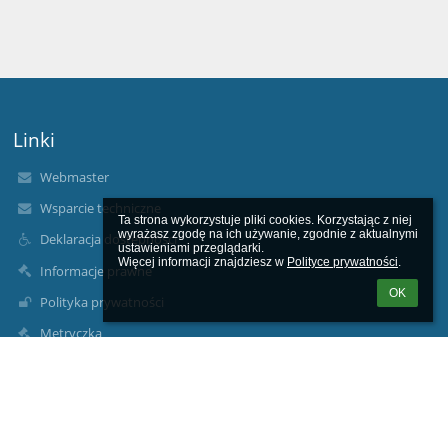
Linki
Webmaster
Wsparcie techniczne
Ta strona wykorzystuje pliki cookies. Korzystając z niej 
wyrażasz zgodę na ich używanie, zgodnie z aktualnymi 
Deklaracja dostępności
ustawieniami przeglądarki.

Więcej informacji znajdziesz w 
Polityce prywatności
.
Informacje prawne
OK
Polityka prywatności
Metryczka
Mapa strony
O nas
Kontakt