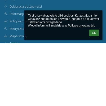
Deklaracja dostępności
Informacje prawne
Ta strona wykorzystuje pliki cookies. Korzystając z niej 
wyrażasz zgodę na ich używanie, zgodnie z aktualnymi 
Polityka prywatności
ustawieniami przeglądarki.

Więcej informacji znajdziesz w 
Polityce prywatności
.
Metryczka
OK
Mapa strony
O nas
Kontakt
Aktualności
Kontakty
Specjalny Ośrodek Szkolno - Wychowawczy w Jędrzejowie,
sekretariat@soswjedrzejow.pl
41 386 22 78
ul. Stefana Okrzei 49B,
28-300 Jędrzejów