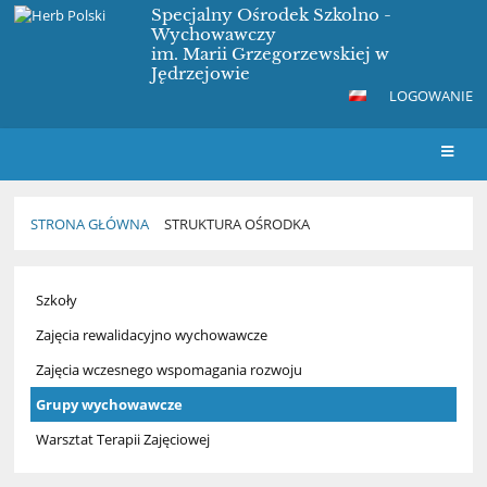
Specjalny Ośrodek Szkolno -
Wychowawczy
im. Marii Grzegorzewskiej w
Jędrzejowie
LOGOWANIE
STRONA GŁÓWNA
STRUKTURA OŚRODKA
Struktura
Szkoły
Ośrodka
Zajęcia rewalidacyjno wychowawcze
Zajęcia wczesnego wspomagania rozwoju
Grupy wychowawcze
Warsztat Terapii Zajęciowej