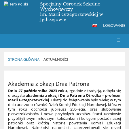
Specjalny Ośrodek Szkolno -
Wychowawczy
im. Marii Grzegorzewskiej w
Jędrzejowie
LOGOWANIE
STRONA GŁÓWNA
AKTUALNOŚCI
Aktualności
Akademia z okazji Dnia Patrona
Dnia 27 października 2023 roku
, zgodnie z tradycją, odbyła się
uroczysta
akademia z okazji Dnia Patrona Ośrodka – profesor
Marii Grzegorzewskiej
. Okazji do świętowania było wiele; w tym
dniu uczczono również Dzień Komisji Edukacji Narodowej, która w
tym roku obchodzi jubileusz 250-lecia, oraz ślubowanie
pierwszoklasistów i nowo przybyłych uczniów. Starsi uczniowie
przybliżyli swym młodszym koleżankom i kolegom postać naszej
patronki oraz krótką historię powstania Komisji
Edukacji
Narodowej. Najmłodsi natomiast, zaprezentowali się przed