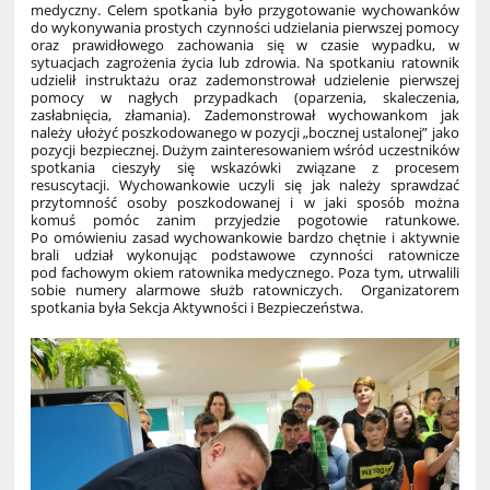
medyczny. Celem spotkania było przygotowanie wychowanków
do wykonywania prostych czynności udzielania pierwszej pomocy
oraz prawidłowego zachowania się w czasie wypadku, w
sytuacjach zagrożenia życia lub zdrowia. Na spotkaniu ratownik
udzielił instruktażu oraz zademonstrował udzielenie pierwszej
pomocy w nagłych przypadkach (oparzenia, skaleczenia,
zasłabnięcia, złamania). Zademonstrował wychowankom jak
należy ułożyć poszkodowanego w pozycji „bocznej ustalonej” jako
pozycji bezpiecznej. Dużym zainteresowaniem wśród uczestników
spotkania cieszyły się wskazówki związane z procesem
resuscytacji. Wychowankowie uczyli się jak należy sprawdzać
przytomność osoby poszkodowanej i w jaki sposób można
komuś pomóc zanim przyjedzie pogotowie ratunkowe.
Po omówieniu zasad wychowankowie bardzo chętnie i aktywnie
brali udział wykonując podstawowe czynności ratownicze
pod fachowym okiem ratownika medycznego. Poza tym, utrwalili
sobie numery alarmowe służb ratowniczych. Organizatorem
spotkania była Sekcja Aktywności i Bezpieczeństwa.