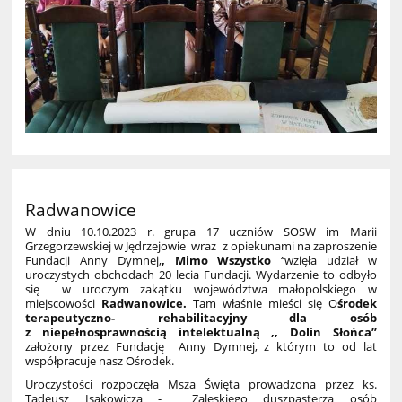
Radwanowice
W dniu 10.10.2023 r. grupa 17 uczniów SOSW im Marii
Grzegorzewskiej w Jędrzejowie wraz z opiekunami na zaproszenie
Fundacji Anny Dymnej,
, Mimo Wszystko
‘’wzięła udział w
uroczystych obchodach 20 lecia Fundacji. Wydarzenie to odbyło
się w uroczym zakątku województwa małopolskiego w
miejscowości
Radwanowice.
Tam właśnie mieści się O
środek
terapeutyczno- rehabilitacyjny dla osób
z niepełnosprawnością intelektualną ,, Dolin Słońca’’
założony przez Fundację Anny Dymnej, z którym to od lat
współpracuje nasz Ośrodek.
Uroczystości rozpoczęła Msza Święta prowadzona przez ks.
Tadeusz Isakowicza - Zaleskiego duszpasterza osób