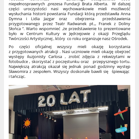
niepełnosprawnych ,prezesa Fundacji Brata Alberta. W dalszej
części uroczystości nasi wychowankowie mieli możliwość
wysłuchania historii powstania Fundacji którą przedstawiła Anna
Dymna i Lidia Jazgar oraz obejrzenia przedstawienia
przygotowanego przez Teatr Radwanek pt.,, Franek z Doliny
Słońca ‘’. Warto wspomnieć ,że przedstawienie to prezentowane
było w Centrum Kultury w Jędrzejowie z okazji Przeglądu
Twórczości Artystycznej , który co roku organizuje nasz Ośrodek.
Po części oficjalnej wszyscy mieli okazję korzystania
z przygotowanych atrakcji . Nasi uczniowie mieli okazję obejrzeć
występy iluzjonisty Carlosa , zrobić zdjęcia z rekwizytami w
fotobudce , skorzystać z poczęstunku oraz przepysznego tortu.
Największą atrakcją okazał się jednak ponad godzinny występ
Sławomira z zespołem. Wszyscy doskonale bawili się śpiewając
i tańcząc.