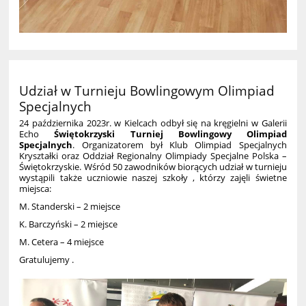
Udział w Turnieju Bowlingowym Olimpiad
Specjalnych
24 pa
ź
dziernika 2023r. w Kielcach odby
ł
si
ę
na kr
ę
gielni w Galerii
Echo
Ś
wi
ę
tokrzyski Turniej Bowlingowy Olimpiad
Specjalnych
. Organizatorem by
ł
Klub Olimpiad Specjalnych
Kryszta
ł
ki oraz Oddzia
ł
Regionalny Olimpiady Specjalne Polska –
Ś
wi
ę
tokrzyskie. W
ś
ród 50 zawodników bior
ą
cych udzia
ł
w turnieju
wyst
ą
pili tak
ż
e uczniowie naszej szko
ł
y , którzy zaj
ę
li
ś
wietne
miejsca:
M. Standerski – 2 miejsce
K. Barczy
ń
ski – 2 miejsce
M. Cetera – 4 miejsce
Gratulujemy .