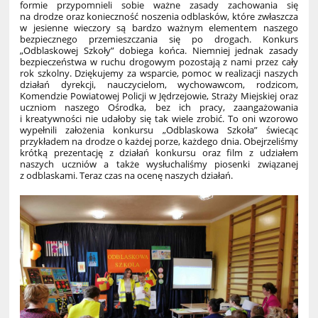
formie przypomnieli sobie ważne zasady zachowania się
na drodze oraz konieczność noszenia odblasków, które zwłaszcza
w jesienne wieczory są bardzo ważnym elementem naszego
bezpiecznego przemieszczania się po drogach. Konkurs
„Odblaskowej Szkoły” dobiega końca. Niemniej jednak zasady
bezpieczeństwa w ruchu drogowym pozostają z nami przez cały
rok szkolny. Dziękujemy za wsparcie, pomoc w realizacji naszych
działań dyrekcji, nauczycielom, wychowawcom, rodzicom,
Komendzie Powiatowej Policji w Jędrzejowie, Straży Miejskiej oraz
uczniom naszego Ośrodka, bez ich pracy, zaangażowania
i kreatywności nie udałoby się tak wiele zrobić. To oni wzorowo
wypełnili założenia konkursu „Odblaskowa Szkoła” świecąc
przykładem na drodze o każdej porze, każdego dnia. Obejrzeliśmy
krótką prezentację z działań konkursu oraz film z udziałem
naszych uczniów a także wysłuchaliśmy piosenki związanej
z odblaskami. Teraz czas na ocenę naszych działań.