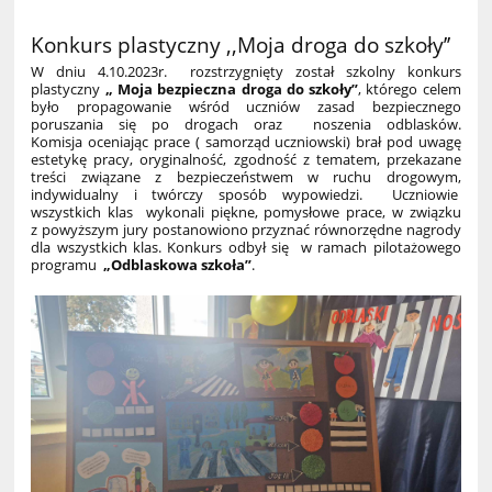
Konkurs plastyczny ,,Moja droga do szkoły’’
W dniu 4.10.2023r. rozstrzygnięty został szkolny konkurs
plastyczny
„ Moja bezpieczna droga do szkoły”
, którego celem
było
propagowanie wśród uczniów zasad bezpiecznego
poruszania się po drogach oraz noszenia odblasków.
Komisja oceniając prace ( samorząd uczniowski) brał pod uwagę
estetykę pracy, oryginalność, zgodność z tematem, przekazane
treści związane z bezpieczeństwem w ruchu drogowym,
indywidualny i twórczy sposób wypowiedzi.
Uczniowie
wszystkich klas wykonali piękne, pomysłowe prace, w związku
z powyższym jury postanowiono przyznać równorzędne nagrody
dla wszystkich klas. Konkurs odbył się
w ramach pilotażowego
programu
„Odblaskowa szkoła”
.