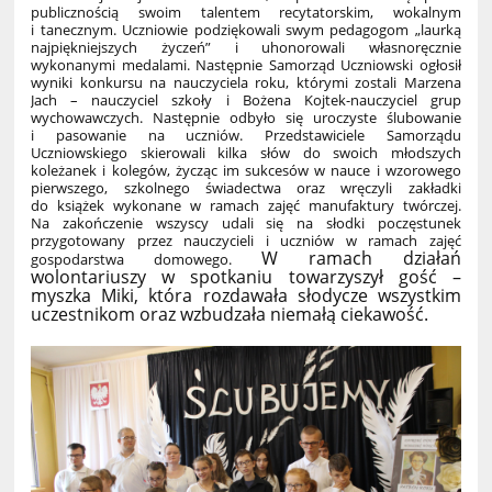
publicznością swoim talentem recytatorskim, wokalnym
i tanecznym. Uczniowie podziękowali swym pedagogom „laurką
najpiękniejszych życzeń” i uhonorowali własnoręcznie
wykonanymi medalami. Następnie Samorząd Uczniowski ogłosił
wyniki konkursu na nauczyciela roku, którymi zostali Marzena
Jach – nauczyciel szkoły i Bożena Kojtek-nauczyciel grup
wychowawczych. Następnie odbyło się uroczyste ślubowanie
i pasowanie na uczniów. Przedstawiciele Samorządu
Uczniowskiego skierowali kilka słów do swoich młodszych
koleżanek i kolegów, życząc im sukcesów w nauce i wzorowego
pierwszego, szkolnego świadectwa oraz wręczyli zakładki
do książek wykonane w ramach zajęć manufaktury twórczej.
Na zakończenie wszyscy udali się na słodki poczęstunek
przygotowany przez nauczycieli i uczniów w ramach zajęć
W ramach działań
gospodarstwa domowego.
wolontariuszy w spotkaniu towarzyszył gość –
myszka Miki, która rozdawała słodycze wszystkim
uczestnikom oraz wzbudzała niemałą ciekawość.