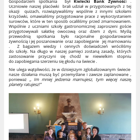
Gospodarzem spotkania był
Kielecki Bank Żywnośc
i .
Uczniowie naszej placówki brali udział w przygotowanych z tej
okazji quizach, rozwiązywaliśmy wspólnie z innymi szkołami
krzyżówki, omawialiśmy przygotowane prace z wykorzystaniem
surowców, które w ten sposób ocaliliśmy przed zmarnowaniem.
Wspólnie z uczniami szkoły gastronomicznej zaproszeni goście
przygotowywali sałatkę owocową oraz dżem z dyni. Myślą
przewodnią spotkania było racjonalne gospodarowanie
żywnością i jej poszanowanie oraz zapobieganie jej marnowaniu
. Z bagażem wiedzy i cennych doświadczeń wróciliśmy
do szkoły. Na długo w naszej pamięci zostaną zasady, których
zastosowanie przyczyni się chodź w niewielkim stopniu
do zapobiegania szerzeniu się głodu na świecie .
Nie ulega wątpliwości, że w dzisiejszym zglobalizowanym świecie
nasze działania muszą być przemyślane i zawsze zaplanowane ,
ponieważ
,, Im mniej jedzenia marnujesz, tym więcej naszej
planety ratujesz!”