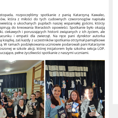
stopada, rozpoczęliśmy spotkanie z panią Katarzyną Kawalec,
tów, która z miłości do tych cudownych czworonogów napisała
wieścią o ukochanych pupilach naszej wspaniałej gościni, którzy
spirują do kreowania literackich opowieści. Spotkanie było okazją
, ciekawych i poruszających historii związanych z ich życiem, ale
zacunku i empatii dla zwierząt. Na ręce pani dyrektor autorka
ą książkę, zaś każdy z uczestników spotkania otrzymał pamiątkowe
cją. W ramach podziękowania uczniowie podarowali pani Katarzynie
zonej w szkole akcji, której inicjatorem była szkolna sekcja LOP.
czające, pełne życzliwości spotkanie z naszymi uczniami.