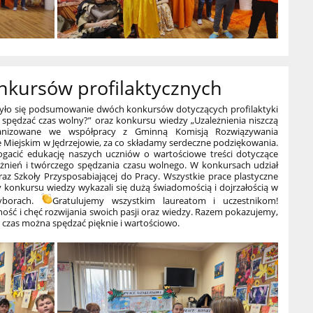
onkursów profilaktycznych
dbyło się podsumowanie dwóch konkursów dotyczących profilaktyki
 spędzać czas wolny?” oraz konkursu wiedzy „Uzależnienia niszczą
rganizowane we współpracy z Gminną Komisją Rozwiązywania
Miejskim w Jędrzejowie, za co składamy serdeczne podziękowania.
gacić edukację naszych uczniów o wartościowe treści dotyczące
leżnień i twórczego spędzania czasu wolnego. W konkursach udział
az Szkoły Przysposabiającej do Pracy. Wszystkie prace plastyczne
 konkursu wiedzy wykazali się dużą świadomością i dojrzałością w
yborach.
Gratulujemy wszystkim laureatom i uczestnikom!
ść i chęć rozwijania swoich pasji oraz wiedzy. Razem pokazujemy,
 czas można spędzać pięknie i wartościowo.