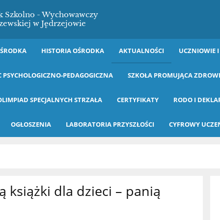
ek Szkolno - Wychowawczy
zewskiej w Jędrzejowie
OŚRODKA
HISTORIA OŚRODKA
AKTUALNOŚCI
UCZNIOWIE I
 PSYCHOLOGICZNO-PEDAGOGICZNA
SZKOŁA PROMUJĄCA ZDROW
OLIMPIAD SPECJALNYCH STRZAŁA
CERTYFIKATY
RODO I DEKLA
OGŁOSZENIA
LABORATORIA PRZYSZŁOŚCI
CYFROWY UCZE
 książki dla dzieci – panią