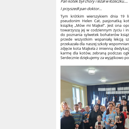
Pan kotek był chory i leżał w łóżeczku….
I przyszedł pan doktor…
Tym krótkim wierszykiem dnia 19 li
pseudonim Helen Cat, pasjonatką ko
książkę „Mów mi Majkel”. Jest ona opo
towarzyszą jej w codziennym życiu i in
do poznania sylwetek bohaterów książki
przede wszystkim wspaniałą lekcją s
przekazała dla naszej szkoły wspomnian
zdjęcie kota Majkela z imienną dedyka
karmę dla kotów, zebraną podczas ogłos
Serdecznie dziękujemy za wyjątkowo pou