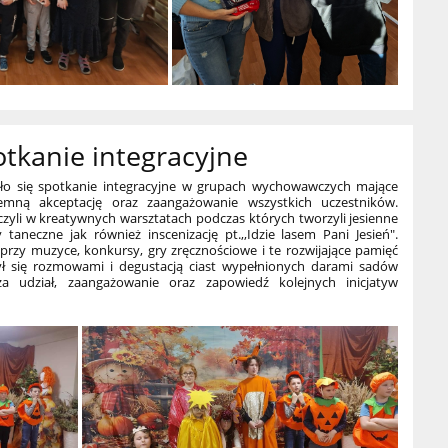
potkanie integracyjne
yło się spotkanie integracyjne w grupach wychowawczych mające
jemną akceptację oraz zaangażowanie
wszystkich uczestników.
zyli w kreatywnych warsztatach podczas których tworzyli jesienne
taneczne jak również inscenizację pt.,,Idzie lasem Pani Jesień".
rzy muzyce, konkursy, gry zręcznościowe i te rozwijające pamięć
czył się rozmowami i degustacją ciast wypełnionych darami sadów
 udział, zaangażowanie oraz zapowiedź kolejnych inicjatyw