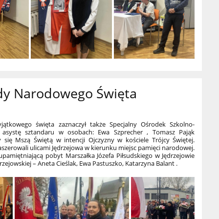
y Narodowego Święta
ątkowego święta zaznaczył także Specjalny Ośrodek Szkolno-
asystę sztandaru w osobach: Ewa Szprecher , Tomasz Pająk
 się Mszą Świętą w intencji Ojczyzny w kościele Trójcy Świętej.
zerowali ulicami Jędrzejowa w kierunku miejsc pamięci narodowej.
upamiętniającą pobyt Marszałka Józefa Piłsudskiego w Jędrzejowie
ejowskiej – Aneta Cieślak, Ewa Pastuszko, Katarzyna Balant .