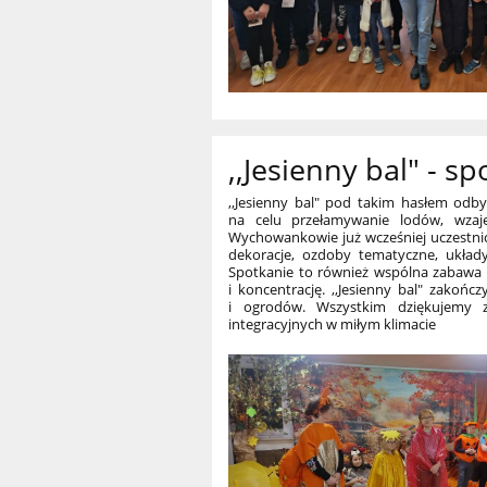
,,Jesienny bal" - s
,,Jesienny bal" pod takim hasłem odb
na celu przełamywanie lodów, wza
Wychowankowie już wcześniej uczestnic
dekoracje, ozdoby tematyczne, układy 
Spotkanie to również wspólna zabawa p
i koncentrację. ,,Jesienny bal" zakoń
i ogrodów. Wszystkim dziękujemy za
integracyjnych w miłym klimacie