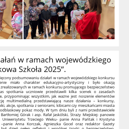
ałań w ramach wojewódzkiego
owa Szkoła 2025’’.
oświęcony podsumowaniu działań w ramach wojewódzkiego konkursu
rzenie miało charakter
edukacyjno-artystyczny i było okazją
ń zrealizowanych w ramach konkursu promującego bezpieczeństwo
 spotkania uczniowie przedstawili kilka scenek o zasadach
e, przypominając wszystkim, jak ważne jest noszenie elementów
cję multimedialną przedstawiającą nasze działania – konkursy,
lmiki, akcje, spotkania z seniorami, kibicami czy mieszkańcami miasta
 odblaskowy pokaz mody. W tym dniu byli z nami przedstawiciele
Bartłomiej Górak i asp. Rafał Jaskólski, Straży Miejskiej- panowie
, Uniwersytetu Trzeciego Wieku- panie Anna Pańtak i Krystyna
w –panie Anna Korczak, Agnieszka Gocel oraz redaktor Gazety
 był dzień pełen refleksji i wspólnej troski o bezpieczeństwo.