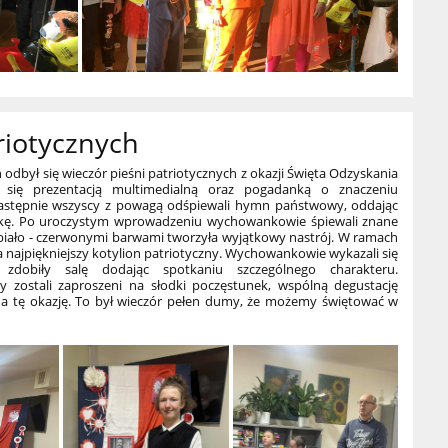
riotycznych
dbył się wieczór pieśni patriotycznych z okazji Święta Odzyskania
o się prezentacją
multimedialną oraz pogadanką o znaczeniu
. Następnie wszyscy z powagą odśpiewali hymn państwowy, oddając
lskę. Po uroczystym wprowadzeniu wychowankowie śpiewali znane
 biało - czerwonymi barwami tworzyła wyjątkowy nastrój. W ramach
najpiękniejszy kotylion patriotyczny. Wychowankowie wykazali się
zdobiły salę dodając spotkaniu szczególnego charakteru.
cy zostali zaproszeni na słodki poczęstunek, wspólną degustację
na tę okazję. To był wieczór pełen dumy, że możemy świętować w