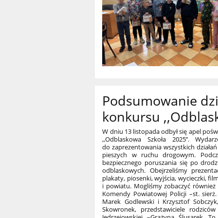
Podsumowanie dzi
konkursu ,,Odblask
W dniu 13 listopada odbył się apel p
,,Odblaskowa Szkoła 2025’’. Wyda
do zaprezentowania wszystkich działa
pieszych w ruchu drogowym. Podczas
bezpiecznego poruszania się po drodz
odblaskowych. Obejrzeliśmy prezenta
plakaty, piosenki, wyjścia, wycieczki, fi
i powiatu. Mogliśmy zobaczyć również
Komendy Powiatowej Policji –st. sierż. 
Marek Godlewski i Krzysztof Sobczyk
Skowronek, przedstawiciele rodzicó
Jędrzejowskiej –Grażyna Ślusarek. To