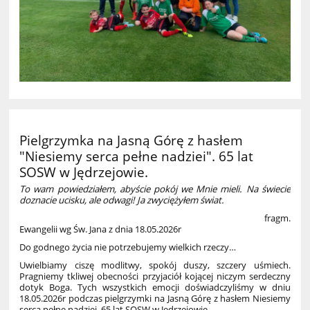
Pielgrzymka na Jasną Górę z hasłem
"Niesiemy serca pełne nadziei". 65 lat
SOSW w Jędrzejowie.
To wam powiedziałem, abyście pokój we Mnie mieli. Na świecie
doznacie ucisku, ale odwagi! Ja zwyciężyłem świat.
fragm.
Ewangelii wg Św. Jana z dnia 18.05.2026r
Do godnego życia nie potrzebujemy wielkich rzeczy…
Uwielbiamy ciszę modlitwy, spokój duszy, szczery uśmiech.
Pragniemy tkliwej obecności przyjaciół kojącej niczym serdeczny
dotyk Boga. Tych wszystkich emocji doświadczyliśmy w dniu
18.05.2026r podczas pielgrzymki na Jasną Górę z hasłem Niesiemy
serca pełne nadziei. 65 lat SOSW w Jędrzejowie.