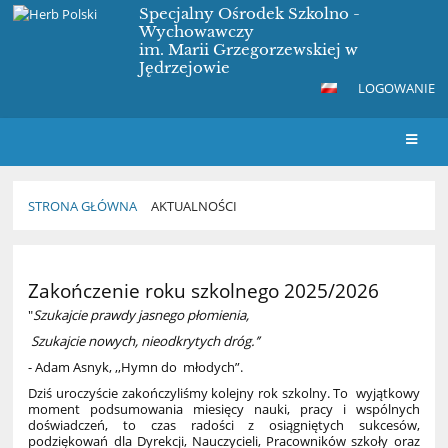
Specjalny Ośrodek Szkolno -
Wychowawczy
im. Marii Grzegorzewskiej w
Jędrzejowie
LOGOWANIE
STRONA GŁÓWNA
AKTUALNOŚCI
Aktualności
Zakończenie roku szkolnego 2025/2026
"
Szukajcie prawdy jasnego płomienia,
Szukajcie nowych, nieodkrytych dróg.’’
- Adam Asnyk, ,,Hymn do młodych”.
Dziś uroczyście zakończyliśmy kolejny rok szkolny. To wyjątkowy
moment podsumowania miesięcy nauki, pracy i wspólnych
doświadczeń, to czas radości z osiągniętych sukcesów,
podziękowań dla Dyrekcji, Nauczycieli, Pracowników szkoły oraz