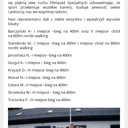
się piękną ideę ruchu Olimpiad Specjalnych udowadniając, że
sport przełamuje wszelkie bariery, buduje pewność siebie
i jednoczy nas we wspólnej radości.
Nasi reprezentanci dali z siebie wszystko i wywalczyli wysokie
lokaty:
Barczyński K- I miejsce –bieg na 400m oraz II miejsce- chód
na 800m nordic walking
Standerski M.- I miejsce –bieg na 400m I miejsce- chód na 800m
nordic walking
Jarosińska N.- I miejsce –bieg na 400m
Gurgul A.- I miejsce – bieg na 400m
Krzyżyk D.- III miejsce- bieg na 400m
Wanat N.- I miejsce –bieg na 400m
Cetera M.- II miejsce –bieg na 400m
Strzelecka W.- III miejsce – bieg na 400m
Trzcionka P.- III miejsce bieg na 400m