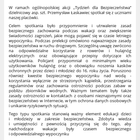
W ramach ogólnopolskiej akcji ,,Tydzień dla Bezpieczeństwa’’
dzielnicowy asp. szt. Przemysław Łaskawiec spotkał się z uczniami
naszej placówki.
Celem spotkania było przypomnienie i utrwalenie zasad
bezpiecznego zachowania podczas wakacji oraz zwiększenie
świadomości zagrożeń, jakie mogą pojawić się w czasie letniego
wypoczynku. Podczas prelekcji omówiono najważniejsze zasady
bezpieczeństwa w ruchu drogowym. Szczególną uwagę zwrócono
na odpowiedzialne korzystanie z rowerów i hulajnóg
elektrycznych oraz obowiązujące przepisy dotyczące ich
użytkowania. Policjant przypomniał o minimalnym wieku
użytkowników hulajnóg oraz o obowiązku noszenia kasków
ochronnych przez dzieci i młodzież do 16. roku życia. Poruszono
również kwestie bezpiecznego wypoczynku nad wodą -
korzystania wyłącznie ze strzeżonych kąpielisk, przestrzegania
regulaminów oraz zachowania ostrożności podczas zabaw w
pobliżu zbiorników wodnych. Ważnym tematem były także
zasady ostrożności w kontaktach z osobami nieznajomymi oraz
bezpieczeństwo w Internecie, w tym ochrona danych osobowych
i unikanie ryzykownych sytuacji.
Tego typu spotkania stanowią ważny element edukacji dzieci
i młodzieży w zakresie bezpieczeństwa. Zdobyta wiedza
i umiejętności z pewnością przyczynią się do tego, aby
nadchodzące wakacje były czasem bezpiecznego
i odpowiedzialnego wypoczynku