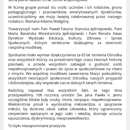
W licznej grupie ponad stu osób: uczniów i ich rodziców, grona
pedagogicznego i pracowników, emerytowanych dyrektorów,
uczestniczyliśmy we mszy świętej celebrowanej przez naszego
rodaka o. Mariana Adama Waligórę.
Towarzyszyli nam Pan Paweł Faryna Starosta Jędrzejowski, Pani
Maria Barańska Wicestarosta Jędrzejowski i Pani Renata Kwas
Dyrektor Wydziału Edukacji, Kultury, Zdrowia i Spraw
Społecznych, którym serdecznie dziękujemy za obecność
i wspólną modlitwę.
Spotkanie miało wymiar dziękczynienia za 65 lat istnienia Ośrodka
oraz wszystkich którzy na przestrzeni tego czasu tworzyli historię
placówki, a przede wszystkim zabiegali o godność osób
niepełnosprawnych i prawo do życia w społeczeństwie na równi
z innymi. We wspólnej modlitwie zawierzenia Maryi polecaliśmy
wszystkich tworzących społeczność Ośrodka, naszych przyjaciół
i dobrodziejów, aby wspierała nas w dalszych latach istnienia.
Radością napawał Nas wszystkich fakt, że tego dnia
przeżywaliśmy 106 rocznicę urodzin Św. Jana Pawła II. Jemu
szczególnie bliskie były osoby chore, cierpiące, niepełnosprawne.
Wielokrotnie prosił o wyobraźnię miłosierdzia, o spojrzenie
miłości, by dostrzec obok siebie człowieka, który ograniczony
cierpieniem wpisanym w jego ciało i władzę, doznaje uczucia
opuszczenia, dyskryminacji, niesprawiedliwości.
To było niezapomniane przeżycie.