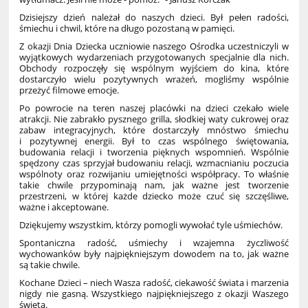
Dzisiejszy dzień należał do naszych dzieci. Był pełen radości,
śmiechu i chwil, które na długo pozostaną w pamięci.
Z okazji Dnia Dziecka uczniowie naszego Ośrodka uczestniczyli w
wyjątkowych wydarzeniach przygotowanych specjalnie dla nich.
Obchody rozpoczęły się wspólnym wyjściem do kina, które
dostarczyło wielu pozytywnych wrażeń, mogliśmy wspólnie
przeżyć filmowe emocje.
Po powrocie na teren naszej placówki na dzieci czekało wiele
atrakcji. Nie zabrakło pysznego grilla, słodkiej waty cukrowej oraz
zabaw integracyjnych, które dostarczyły mnóstwo śmiechu
i pozytywnej energii. Był to czas wspólnego świętowania,
budowania relacji i tworzenia pięknych wspomnień. Wspólnie
spędzony czas sprzyjał budowaniu relacji, wzmacnianiu poczucia
wspólnoty oraz rozwijaniu umiejętności współpracy. To właśnie
takie chwile przypominają nam, jak ważne jest tworzenie
przestrzeni, w której każde dziecko może czuć się szczęśliwe,
ważne i akceptowane.
Dziękujemy wszystkim, którzy pomogli wywołać tyle uśmiechów.
Spontaniczna radość, uśmiechy i wzajemna życzliwość
wychowanków były najpiękniejszym dowodem na to, jak ważne
są takie chwile.
Kochane Dzieci – niech Wasza radość, ciekawość świata i marzenia
nigdy nie gasną. Wszystkiego najpiękniejszego z okazji Waszego
święta.