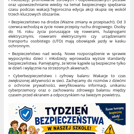
oraz upowszechnianie wiedzy na temat bezpiecznego spędzania
czasu podczas wakacji.Tegoroczna edycja akcji skupia się wokół
trzech kluczowych obszarów.
• Bezpieczeństwo na drodze (Ważne zmiany w przepisach!). Od 3
czerwca wchodzą w życie nowe przepisy ruchu drogowego. Osoby
do 16. roku życia poruszające się rowerami, hulajnogami
elektrycznymi, rowerami elektrycznymi czy urządzeniami
transportu osobistego (UTO) mają obowiązek jazdy w kasku
ochronnym.
• Bezpieczeństwo nad wodą. Nowe rozporządzenie w sprawie
wypoczynku dzieci i młodzieży wprowadza wyższe standardy
bezpieczeństwa. Pamiętajmy, że letnie kąpiele są bezpieczne tylko
w dzień i wyłącznie na strzeżonych akwenach.
• Cyberbezpieczeństwo i cyfrowy balans: Wakacje to czas
zwiększonej aktywności w sieci. Zachęcamy do rozmów z dziećmi
o ochronie prywatności, weryfikowaniu informacji, unikaniu
cyberprzemocy oraz o zachowaniu zdrowego balansu między
czasem przed ekranem a odpoczynkiem na świeżym powietrzu.