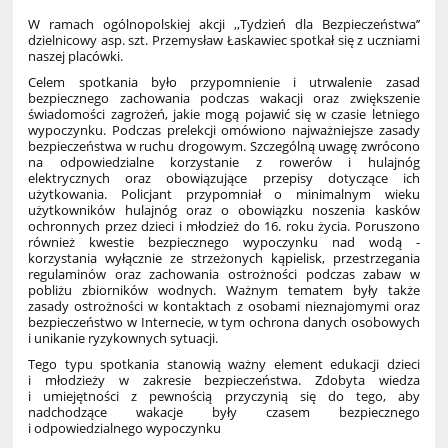
W ramach ogólnopolskiej akcji ,,Tydzień dla Bezpieczeństwa’’
dzielnicowy asp. szt. Przemysław Łaskawiec spotkał się z uczniami
naszej placówki.
Celem spotkania było przypomnienie i utrwalenie zasad
bezpiecznego zachowania podczas wakacji oraz zwiększenie
świadomości zagrożeń, jakie mogą pojawić się w czasie letniego
wypoczynku. Podczas prelekcji omówiono najważniejsze zasady
bezpieczeństwa w ruchu drogowym. Szczególną uwagę zwrócono
na odpowiedzialne korzystanie z rowerów i hulajnóg
elektrycznych oraz obowiązujące przepisy dotyczące ich
użytkowania. Policjant przypomniał o minimalnym wieku
użytkowników hulajnóg oraz o obowiązku noszenia kasków
ochronnych przez dzieci i młodzież do 16. roku życia. Poruszono
również kwestie bezpiecznego wypoczynku nad wodą -
korzystania wyłącznie ze strzeżonych kąpielisk, przestrzegania
regulaminów oraz zachowania ostrożności podczas zabaw w
pobliżu zbiorników wodnych. Ważnym tematem były także
zasady ostrożności w kontaktach z osobami nieznajomymi oraz
bezpieczeństwo w Internecie, w tym ochrona danych osobowych
i unikanie ryzykownych sytuacji.
Tego typu spotkania stanowią ważny element edukacji dzieci
i młodzieży w zakresie bezpieczeństwa. Zdobyta wiedza
i umiejętności z pewnością przyczynią się do tego, aby
nadchodzące wakacje były czasem bezpiecznego
i odpowiedzialnego wypoczynku