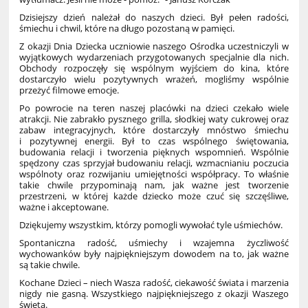
Dzisiejszy dzień należał do naszych dzieci. Był pełen radości,
śmiechu i chwil, które na długo pozostaną w pamięci.
Z okazji Dnia Dziecka uczniowie naszego Ośrodka uczestniczyli w
wyjątkowych wydarzeniach przygotowanych specjalnie dla nich.
Obchody rozpoczęły się wspólnym wyjściem do kina, które
dostarczyło wielu pozytywnych wrażeń, mogliśmy wspólnie
przeżyć filmowe emocje.
Po powrocie na teren naszej placówki na dzieci czekało wiele
atrakcji. Nie zabrakło pysznego grilla, słodkiej waty cukrowej oraz
zabaw integracyjnych, które dostarczyły mnóstwo śmiechu
i pozytywnej energii. Był to czas wspólnego świętowania,
budowania relacji i tworzenia pięknych wspomnień. Wspólnie
spędzony czas sprzyjał budowaniu relacji, wzmacnianiu poczucia
wspólnoty oraz rozwijaniu umiejętności współpracy. To właśnie
takie chwile przypominają nam, jak ważne jest tworzenie
przestrzeni, w której każde dziecko może czuć się szczęśliwe,
ważne i akceptowane.
Dziękujemy wszystkim, którzy pomogli wywołać tyle uśmiechów.
Spontaniczna radość, uśmiechy i wzajemna życzliwość
wychowanków były najpiękniejszym dowodem na to, jak ważne
są takie chwile.
Kochane Dzieci – niech Wasza radość, ciekawość świata i marzenia
nigdy nie gasną. Wszystkiego najpiękniejszego z okazji Waszego
święta.