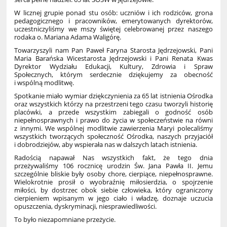
W licznej grupie ponad stu osób: uczniów i ich rodziców, grona
pedagogicznego i pracowników, emerytowanych dyrektorów,
uczestniczyliśmy we mszy świętej celebrowanej przez naszego
rodaka o. Mariana Adama Waligórę.
Towarzyszyli nam Pan Paweł Faryna Starosta Jędrzejowski, Pani
Maria Barańska Wicestarosta Jędrzejowski i Pani Renata Kwas
Dyrektor Wydziału Edukacji, Kultury, Zdrowia i Spraw
Społecznych, którym serdecznie dziękujemy za obecność
i wspólną modlitwę.
Spotkanie miało wymiar dziękczynienia za 65 lat istnienia Ośrodka
oraz wszystkich którzy na przestrzeni tego czasu tworzyli historię
placówki, a przede wszystkim zabiegali o godność osób
niepełnosprawnych i prawo do życia w społeczeństwie na równi
z innymi. We wspólnej modlitwie zawierzenia Maryi polecaliśmy
wszystkich tworzących społeczność Ośrodka, naszych przyjaciół
i dobrodziejów, aby wspierała nas w dalszych latach istnienia.
Radością napawał Nas wszystkich fakt, że tego dnia
przeżywaliśmy 106 rocznicę urodzin Św. Jana Pawła II. Jemu
szczególnie bliskie były osoby chore, cierpiące, niepełnosprawne.
Wielokrotnie prosił o wyobraźnię miłosierdzia, o spojrzenie
miłości, by dostrzec obok siebie człowieka, który ograniczony
cierpieniem wpisanym w jego ciało i władzę, doznaje uczucia
opuszczenia, dyskryminacji, niesprawiedliwości.
To było niezapomniane przeżycie.