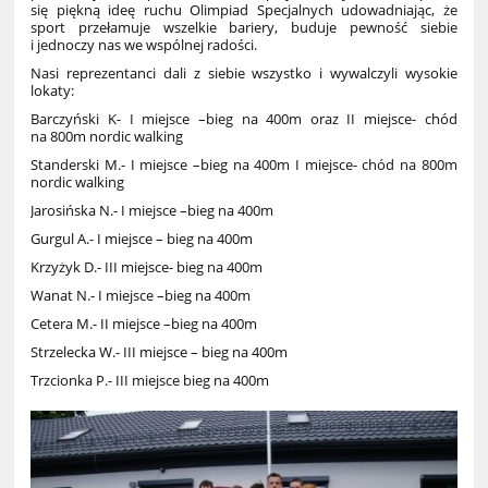
się piękną ideę ruchu Olimpiad Specjalnych udowadniając, że
sport przełamuje wszelkie bariery, buduje pewność siebie
i jednoczy nas we wspólnej radości.
Nasi reprezentanci dali z siebie wszystko i wywalczyli wysokie
lokaty:
Barczyński K- I miejsce –bieg na 400m oraz II miejsce- chód
na 800m nordic walking
Standerski M.- I miejsce –bieg na 400m I miejsce- chód na 800m
nordic walking
Jarosińska N.- I miejsce –bieg na 400m
Gurgul A.- I miejsce – bieg na 400m
Krzyżyk D.- III miejsce- bieg na 400m
Wanat N.- I miejsce –bieg na 400m
Cetera M.- II miejsce –bieg na 400m
Strzelecka W.- III miejsce – bieg na 400m
Trzcionka P.- III miejsce bieg na 400m