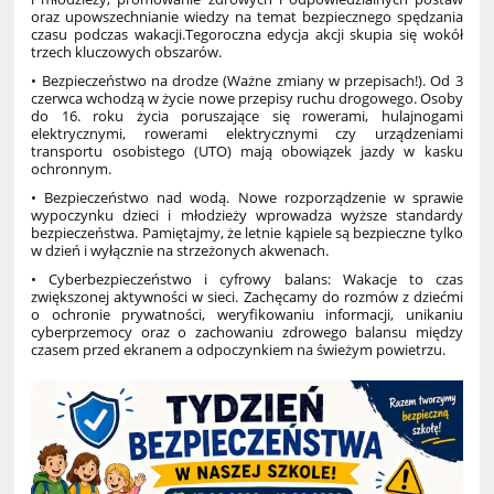
oraz upowszechnianie wiedzy na temat bezpiecznego spędzania
czasu podczas wakacji.Tegoroczna edycja akcji skupia się wokół
trzech kluczowych obszarów.
• Bezpieczeństwo na drodze (Ważne zmiany w przepisach!). Od 3
czerwca wchodzą w życie nowe przepisy ruchu drogowego. Osoby
do 16. roku życia poruszające się rowerami, hulajnogami
elektrycznymi, rowerami elektrycznymi czy urządzeniami
transportu osobistego (UTO) mają obowiązek jazdy w kasku
ochronnym.
• Bezpieczeństwo nad wodą. Nowe rozporządzenie w sprawie
wypoczynku dzieci i młodzieży wprowadza wyższe standardy
bezpieczeństwa. Pamiętajmy, że letnie kąpiele są bezpieczne tylko
w dzień i wyłącznie na strzeżonych akwenach.
• Cyberbezpieczeństwo i cyfrowy balans: Wakacje to czas
zwiększonej aktywności w sieci. Zachęcamy do rozmów z dziećmi
o ochronie prywatności, weryfikowaniu informacji, unikaniu
cyberprzemocy oraz o zachowaniu zdrowego balansu między
czasem przed ekranem a odpoczynkiem na świeżym powietrzu.