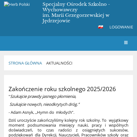
Specjalny Ośrodek Szkolno -
Wychowawczy
im. Marii Grzegorzewskiej w
Jędrzejowie
LOGOWANIE
STRONA GŁÓWNA
AKTUALNOŚCI
Aktualności
Zakończenie roku szkolnego 2025/2026
"
Szukajcie prawdy jasnego płomienia,
Szukajcie nowych, nieodkrytych dróg.’’
- Adam Asnyk, ,,Hymn do młodych”.
Dziś uroczyście zakończyliśmy kolejny rok szkolny. To wyjątkowy
moment podsumowania miesięcy nauki, pracy i wspólnych
doświadczeń, to czas radości z osiągniętych sukcesów,
podziękowań dla Dyrekcji, Nauczycieli, Pracowników szkoły oraz