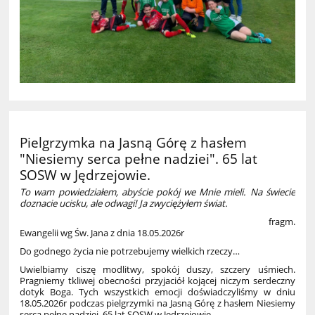
Pielgrzymka na Jasną Górę z hasłem
"Niesiemy serca pełne nadziei". 65 lat
SOSW w Jędrzejowie.
To wam powiedziałem, abyście pokój we Mnie mieli. Na świecie
doznacie ucisku, ale odwagi! Ja zwyciężyłem świat.
fragm.
Ewangelii wg Św. Jana z dnia 18.05.2026r
Do godnego życia nie potrzebujemy wielkich rzeczy…
Uwielbiamy ciszę modlitwy, spokój duszy, szczery uśmiech.
Pragniemy tkliwej obecności przyjaciół kojącej niczym serdeczny
dotyk Boga. Tych wszystkich emocji doświadczyliśmy w dniu
18.05.2026r podczas pielgrzymki na Jasną Górę z hasłem Niesiemy
serca pełne nadziei. 65 lat SOSW w Jędrzejowie.