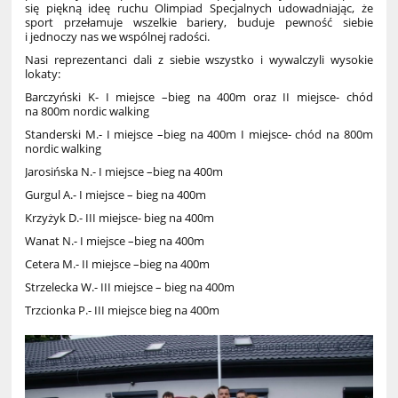
się piękną ideę ruchu Olimpiad Specjalnych udowadniając, że
sport przełamuje wszelkie bariery, buduje pewność siebie
i jednoczy nas we wspólnej radości.
Nasi reprezentanci dali z siebie wszystko i wywalczyli wysokie
lokaty:
Barczyński K- I miejsce –bieg na 400m oraz II miejsce- chód
na 800m nordic walking
Standerski M.- I miejsce –bieg na 400m I miejsce- chód na 800m
nordic walking
Jarosińska N.- I miejsce –bieg na 400m
Gurgul A.- I miejsce – bieg na 400m
Krzyżyk D.- III miejsce- bieg na 400m
Wanat N.- I miejsce –bieg na 400m
Cetera M.- II miejsce –bieg na 400m
Strzelecka W.- III miejsce – bieg na 400m
Trzcionka P.- III miejsce bieg na 400m