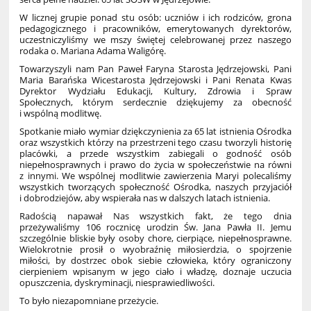
W licznej grupie ponad stu osób: uczniów i ich rodziców, grona
pedagogicznego i pracowników, emerytowanych dyrektorów,
uczestniczyliśmy we mszy świętej celebrowanej przez naszego
rodaka o. Mariana Adama Waligórę.
Towarzyszyli nam Pan Paweł Faryna Starosta Jędrzejowski, Pani
Maria Barańska Wicestarosta Jędrzejowski i Pani Renata Kwas
Dyrektor Wydziału Edukacji, Kultury, Zdrowia i Spraw
Społecznych, którym serdecznie dziękujemy za obecność
i wspólną modlitwę.
Spotkanie miało wymiar dziękczynienia za 65 lat istnienia Ośrodka
oraz wszystkich którzy na przestrzeni tego czasu tworzyli historię
placówki, a przede wszystkim zabiegali o godność osób
niepełnosprawnych i prawo do życia w społeczeństwie na równi
z innymi. We wspólnej modlitwie zawierzenia Maryi polecaliśmy
wszystkich tworzących społeczność Ośrodka, naszych przyjaciół
i dobrodziejów, aby wspierała nas w dalszych latach istnienia.
Radością napawał Nas wszystkich fakt, że tego dnia
przeżywaliśmy 106 rocznicę urodzin Św. Jana Pawła II. Jemu
szczególnie bliskie były osoby chore, cierpiące, niepełnosprawne.
Wielokrotnie prosił o wyobraźnię miłosierdzia, o spojrzenie
miłości, by dostrzec obok siebie człowieka, który ograniczony
cierpieniem wpisanym w jego ciało i władzę, doznaje uczucia
opuszczenia, dyskryminacji, niesprawiedliwości.
To było niezapomniane przeżycie.