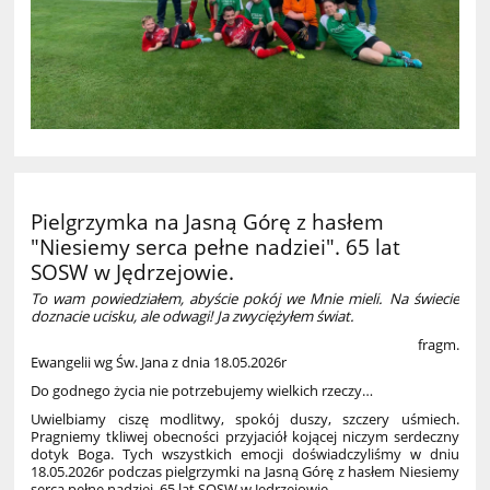
Pielgrzymka na Jasną Górę z hasłem
"Niesiemy serca pełne nadziei". 65 lat
SOSW w Jędrzejowie.
To wam powiedziałem, abyście pokój we Mnie mieli. Na świecie
doznacie ucisku, ale odwagi! Ja zwyciężyłem świat.
fragm.
Ewangelii wg Św. Jana z dnia 18.05.2026r
Do godnego życia nie potrzebujemy wielkich rzeczy…
Uwielbiamy ciszę modlitwy, spokój duszy, szczery uśmiech.
Pragniemy tkliwej obecności przyjaciół kojącej niczym serdeczny
dotyk Boga. Tych wszystkich emocji doświadczyliśmy w dniu
18.05.2026r podczas pielgrzymki na Jasną Górę z hasłem Niesiemy
serca pełne nadziei. 65 lat SOSW w Jędrzejowie.