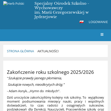
Specjalny Ośrodek Szkolno -
Wychowawczy
im. Marii Grzegorzewskiej w
Jędrzejowie
LOGOWANIE
STRONA GŁÓWNA
AKTUALNOŚCI
Aktualności
Zakończenie roku szkolnego 2025/2026
"
Szukajcie prawdy jasnego płomienia,
Szukajcie nowych, nieodkrytych dróg.’’
- Adam Asnyk, ,,Hymn do młodych”.
Dziś uroczyście zakończyliśmy kolejny rok szkolny. To wyjątkowy
moment podsumowania miesięcy nauki, pracy i wspólnych
doświadczeń, to czas radości z osiągniętych sukcesów,
podziękowań dla Dyrekcji, Nauczycieli, Pracowników szkoły oraz