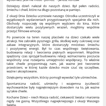
Dzisiejszy dzień należał do naszych dzieci. Był pełen radości,
śmiechu i chwil, które na długo pozostaną w pamięci.
Z okazji Dnia Dziecka uczniowie naszego Ośrodka uczestniczyli w
wyjątkowych wydarzeniach przygotowanych specjalnie dla nich.
Obchody rozpoczęły się wspólnym wyjściem do kina, które
dostarczyło wielu pozytywnych wrażeń, mogliśmy wspólnie
przeżyć filmowe emocje.
Po powrocie na teren naszej placówki na dzieci czekało wiele
atrakcji. Nie zabrakło pysznego grilla, słodkiej waty cukrowej oraz
zabaw integracyjnych, które dostarczyły mnóstwo śmiechu
i pozytywnej energii. Był to czas wspólnego świętowania,
budowania relacji i tworzenia pięknych wspomnień. Wspólnie
spędzony czas sprzyjał budowaniu relacji, wzmacnianiu poczucia
wspólnoty oraz rozwijaniu umiejętności współpracy. To właśnie
takie chwile przypominają nam, jak ważne jest tworzenie
przestrzeni, w której każde dziecko może czuć się szczęśliwe,
ważne i akceptowane.
Dziękujemy wszystkim, którzy pomogli wywołać tyle uśmiechów.
Spontaniczna radość, uśmiechy i wzajemna życzliwość
wychowanków były najpiękniejszym dowodem na to, jak ważne
są takie chwile.
Kochane Dzieci – niech Wasza radość, ciekawość świata i marzenia
nigdy nie gasną. Wszystkiego najpiękniejszego z okazji Waszego
święta.