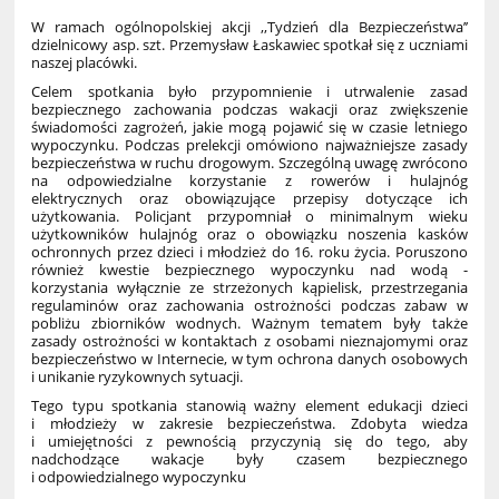
W ramach ogólnopolskiej akcji ,,Tydzień dla Bezpieczeństwa’’
dzielnicowy asp. szt. Przemysław Łaskawiec spotkał się z uczniami
naszej placówki.
Celem spotkania było przypomnienie i utrwalenie zasad
bezpiecznego zachowania podczas wakacji oraz zwiększenie
świadomości zagrożeń, jakie mogą pojawić się w czasie letniego
wypoczynku. Podczas prelekcji omówiono najważniejsze zasady
bezpieczeństwa w ruchu drogowym. Szczególną uwagę zwrócono
na odpowiedzialne korzystanie z rowerów i hulajnóg
elektrycznych oraz obowiązujące przepisy dotyczące ich
użytkowania. Policjant przypomniał o minimalnym wieku
użytkowników hulajnóg oraz o obowiązku noszenia kasków
ochronnych przez dzieci i młodzież do 16. roku życia. Poruszono
również kwestie bezpiecznego wypoczynku nad wodą -
korzystania wyłącznie ze strzeżonych kąpielisk, przestrzegania
regulaminów oraz zachowania ostrożności podczas zabaw w
pobliżu zbiorników wodnych. Ważnym tematem były także
zasady ostrożności w kontaktach z osobami nieznajomymi oraz
bezpieczeństwo w Internecie, w tym ochrona danych osobowych
i unikanie ryzykownych sytuacji.
Tego typu spotkania stanowią ważny element edukacji dzieci
i młodzieży w zakresie bezpieczeństwa. Zdobyta wiedza
i umiejętności z pewnością przyczynią się do tego, aby
nadchodzące wakacje były czasem bezpiecznego
i odpowiedzialnego wypoczynku