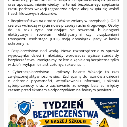
oraz upowszechnianie wiedzy na temat bezpiecznego spędzania
czasu podczas wakacji.Tegoroczna edycja akcji skupia się wokół
trzech kluczowych obszarów.
• Bezpieczeństwo na drodze (Ważne zmiany w przepisach!). Od 3
czerwca wchodzą w życie nowe przepisy ruchu drogowego. Osoby
do 16. roku życia poruszające się rowerami, hulajnogami
elektrycznymi, rowerami elektrycznymi czy urządzeniami
transportu osobistego (UTO) mają obowiązek jazdy w kasku
ochronnym.
• Bezpieczeństwo nad wodą. Nowe rozporządzenie w sprawie
wypoczynku dzieci i młodzieży wprowadza wyższe standardy
bezpieczeństwa. Pamiętajmy, że letnie kąpiele są bezpieczne tylko
w dzień i wyłącznie na strzeżonych akwenach.
• Cyberbezpieczeństwo i cyfrowy balans: Wakacje to czas
zwiększonej aktywności w sieci. Zachęcamy do rozmów z dziećmi
o ochronie prywatności, weryfikowaniu informacji, unikaniu
cyberprzemocy oraz o zachowaniu zdrowego balansu między
czasem przed ekranem a odpoczynkiem na świeżym powietrzu.