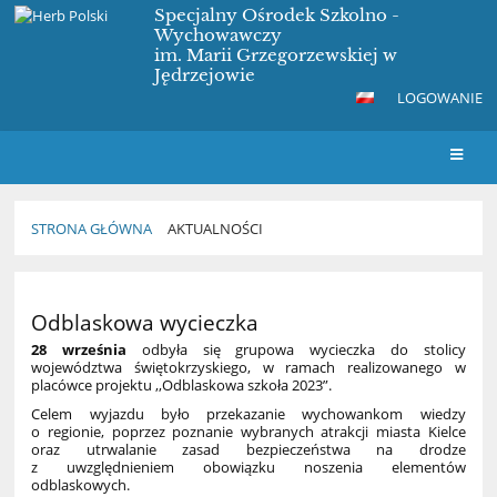
Specjalny Ośrodek Szkolno -
Wychowawczy
im. Marii Grzegorzewskiej w
Jędrzejowie
LOGOWANIE
STRONA GŁÓWNA
AKTUALNOŚCI
Aktualności
Odblaskowa wycieczka
28 września
odbyła się grupowa wycieczka do stolicy
województwa świętokrzyskiego, w ramach realizowanego w
placówce projektu ,,Odblaskowa szkoła 2023”.
Celem wyjazdu było przekazanie wychowankom wiedzy
o regionie, poprzez poznanie wybranych atrakcji miasta Kielce
oraz utrwalanie zasad bezpieczeństwa na drodze
z uwzględnieniem obowiązku noszenia elementów
odblaskowych.