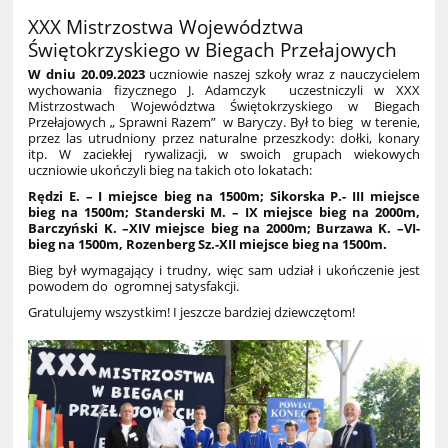
XXX Mistrzostwa Województwa
Świętokrzyskiego w Biegach Przełajowych
W dniu 20.09.2023
uczniowie naszej szkoły wraz z nauczycielem
wychowania fizycznego J. Adamczyk uczestniczyli w XXX
Mistrzostwach Województwa Świętokrzyskiego w Biegach
Przełajowych „ Sprawni Razem” w Baryczy. Był to bieg w terenie,
przez las utrudniony przez naturalne przeszkody: dołki, konary
itp. W zaciekłej rywalizacji, w swoich grupach wiekowych
uczniowie ukończyli bieg na takich oto lokatach:
Rędzi E. – I miejsce bieg na 1500m; Sikorska P.- III miejsce
bieg na 1500m; Standerski M. – IX miejsce bieg na 2000m,
Barczyński K. –XIV miejsce bieg na 2000m; Burzawa K. –VI-
bieg na 1500m, Rozenberg Sz.-XII miejsce bieg na 1500m.
Bieg był wymagający i trudny, więc sam udział i ukończenie jest
powodem do ogromnej satysfakcji.
Gratulujemy wszystkim! I jeszcze bardziej dziewczętom!