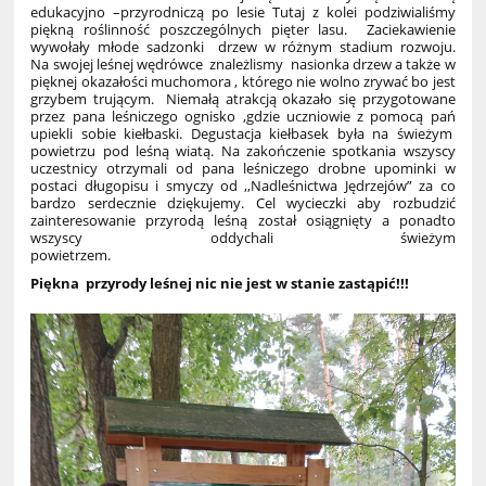
edukacyjno –przyrodniczą po lesie Tutaj z kolei podziwialiśmy
piękną roślinność poszczególnych pięter lasu. Zaciekawienie
wywołały młode sadzonki drzew w różnym stadium rozwoju.
Na swojej leśnej wędrówce znależlismy nasionka drzew a także w
pięknej okazałości muchomora , którego nie wolno zrywać bo jest
grzybem trującym. Niemałą atrakcją okazało się przygotowane
przez pana leśniczego ognisko ,gdzie uczniowie z pomocą pań
upiekli sobie kiełbaski. Degustacja kiełbasek była na świeżym
powietrzu pod leśną wiatą. Na zakończenie spotkania wszyscy
uczestnicy otrzymali od pana leśniczego drobne upominki w
postaci długopisu i smyczy od ,,Nadleśnictwa Jędrzejów” za co
bardzo serdecznie dziękujemy. Cel wycieczki aby rozbudzić
zainteresowanie przyrodą leśną został osiągnięty a ponadto
wszyscy oddychali świeżym
powietrzem.
Piękna przyrody leśnej nic nie jest w stanie zastąpić!!!