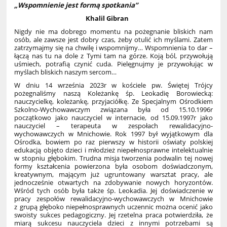
„Wspomnienie jest formą spotkania”
Khalil Gibran
Nigdy nie ma dobrego momentu na pożegnanie bliskich nam
osób, ale zawsze jest dobry czas, żeby otulić ich myślami. Zatem
zatrzymajmy się na chwilę i wspomnijmy… Wspomnienia to dar –
łączą nas tu na dole z Tymi tam na górze. Koją ból, przywołują
uśmiech, potrafią czynić cuda. Pielęgnujmy je przywołując w
myślach bliskich naszym sercom…
W dniu 14 września 2023r w kościele pw. Świętej Trójcy
pożegnaliśmy naszą Koleżankę śp. Leokadię Borowiecką:
nauczycielkę, koleżankę, przyjaciółkę. Ze Specjalnym Ośrodkiem
Szkolno-Wychowawczym związana była od 15.10.1996r
początkowo jako nauczyciel w internacie, od 15.09.1997r jako
nauczyciel – terapeuta w zespołach rewalidacyjno-
wychowawczych w Mnichowie. Rok 1997 był wyjątkowym dla
Ośrodka, bowiem po raz pierwszy w historii oświaty polskiej
edukacją objęto dzieci i młodzież niepełnosprawne intelektualnie
w stopniu głębokim. Trudna misja tworzenia podwalin tej nowej
formy kształcenia powierzona była osobom doświadczonym,
kreatywnym, mającym już ugruntowany warsztat pracy, ale
jednocześnie otwartych na zdobywanie nowych horyzontów.
Wśród tych osób była także śp. Leokadia. Jej doświadczenie w
pracy zespołów rewalidacyjno-wychowawczych w Mnichowie
z grupą głęboko niepełnosprawnych uczennic można ocenić jako
swoisty sukces pedagogiczny. Jej rzetelna praca potwierdziła, że
miarą sukcesu nauczyciela dzieci z innymi potrzebami są