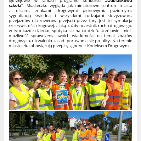
Jędrzejowie w ramach programu konkursu ,
,
Odblaskowa
szkoła’’
.
Miasteczko wygląda jak miniaturowe centrum miasta
z ulicami, znakami drogowymi pionowymi, poziomymi,
sygnalizacją świetlną i wszystkimi rodzajami skrzyżowań.,
przejazdów dla rowerów, przejścia przez tory.
Jest to symulacja
rzeczywistości drogowej, z jaką każdy uczestnik ruchu drogowego,
w tym każde dziecko, spotyka się na co dzień.
Uczniowie mieli
możliwość sprawdzenia swoich wiadomości na temat znaków
drogowych, utrwalenia zasad poruszania się po ulicy.
Na terenie
miasteczka obowiązują przepisy zgodne z Kodeksem Drogowym .