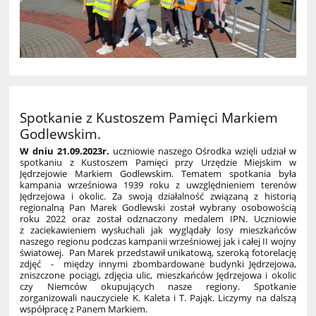
Spotkanie z Kustoszem Pamięci Markiem
Godlewskim.
W dniu 21.09.2023r.
uczniowie naszego Ośrodka wzięli udział w
spotkaniu z Kustoszem Pamięci przy Urzędzie Miejskim w
Jędrzejowie Markiem Godlewskim. Tematem spotkania była
kampania wrześniowa 1939 roku z uwzględnieniem terenów
Jędrzejowa i okolic. Za swoją działalność związaną z historią
regionalną Pan Marek Godlewski został wybrany osobowością
roku 2022 oraz został odznaczony medalem IPN. Uczniowie
z zaciekawieniem wysłuchali jak wyglądały losy mieszkańców
naszego regionu podczas kampanii wrześniowej jak i całej II wojny
światowej. Pan Marek przedstawił unikatową, szeroką fotorelację
zdjęć - między innymi zbombardowane budynki Jędrzejowa,
zniszczone pociągi, zdjęcia ulic, mieszkańców Jędrzejowa i okolic
czy Niemców okupujących nasze regiony. Spotkanie
zorganizowali nauczyciele K. Kaleta i T. Pająk. Liczymy na dalszą
współpracę z Panem Markiem.