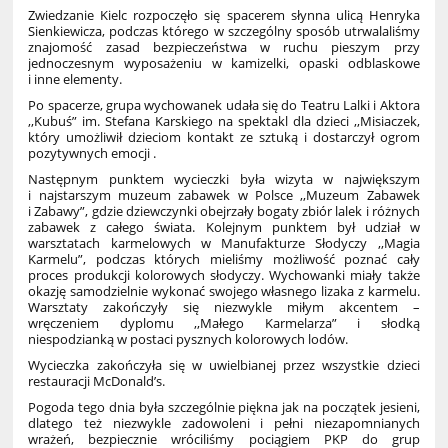
Zwiedzanie Kielc rozpoczęło się spacerem słynna ulicą Henryka
Sienkiewicza, podczas którego w szczególny sposób utrwalaliśmy
znajomość zasad bezpieczeństwa w ruchu pieszym przy
jednoczesnym wyposażeniu w kamizelki, opaski odblaskowe
i inne elementy.
Po spacerze, grupa wychowanek udała się do Teatru Lalki i Aktora
,,Kubuś” im. Stefana Karskiego na spektakl dla dzieci ,,Misiaczek,
który umożliwił dzieciom kontakt ze sztuką i dostarczył ogrom
pozytywnych emocji .
Następnym punktem wycieczki była wizyta w największym
i najstarszym muzeum zabawek w Polsce ,,Muzeum Zabawek
i Zabawy”, gdzie dziewczynki obejrzały bogaty zbiór lalek i różnych
zabawek z całego świata. Kolejnym punktem był udział w
warsztatach karmelowych w Manufakturze Słodyczy ,,Magia
Karmelu”, podczas których mieliśmy możliwość poznać cały
proces produkcji kolorowych słodyczy. Wychowanki miały także
okazję samodzielnie wykonać swojego własnego lizaka z karmelu.
Warsztaty zakończyły się niezwykle miłym akcentem –
wręczeniem dyplomu ,,Małego Karmelarza” i słodką
niespodzianką w postaci pysznych kolorowych lodów.
Wycieczka zakończyła się w uwielbianej przez wszystkie dzieci
restauracji McDonald’s.
Pogoda tego dnia była szczególnie piękna jak na początek jesieni,
dlatego też niezwykle zadowoleni i pełni niezapomnianych
wrażeń, bezpiecznie wróciliśmy pociągiem PKP do grup