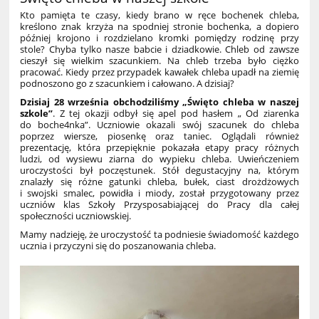
Kto pamięta te czasy, kiedy brano w ręce bochenek chleba,
kreślono znak krzyża na spodniej stronie bochenka, a dopiero
później krojono i rozdzielano kromki pomiędzy rodzinę przy
stole? Chyba tylko nasze babcie i dziadkowie. Chleb od zawsze
cieszył się wielkim szacunkiem. Na chleb trzeba było ciężko
pracować. Kiedy przez przypadek kawałek chleba upadł na ziemię
podnoszono go z szacunkiem i całowano. A dzisiaj?
Dzisiaj 28 września obchodziliśmy „Święto chleba w naszej
szkole”
. Z tej okazji odbył się apel pod hasłem „ Od ziarenka
do boche4nka”. Uczniowie okazali swój szacunek do chleba
poprzez wiersze, piosenkę oraz taniec. Oglądali również
prezentację, która przepięknie pokazała etapy pracy różnych
ludzi, od wysiewu ziarna do wypieku chleba. Uwieńczeniem
uroczystości był poczęstunek. Stół degustacyjny na, którym
znalazły się różne gatunki chleba, bułek, ciast drożdżowych
i swojski smalec, powidła i miody, został przygotowany przez
uczniów klas Szkoły Przysposabiającej do Pracy dla całej
społeczności uczniowskiej.
Mamy nadzieję, że uroczystość ta podniesie świadomość każdego
ucznia i przyczyni się do poszanowania chleba.