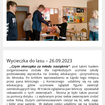
Wycieczka do lasu – 26.09.2023
,
,Czym skorupka za młodu nasiąknie”
- pod takim hasłem
zorganizowana została dla najmłodszych uczniów szkoły
podstawowej wycieczka na ścieżkę edukacyjno –przyrodniczą
do Mniszka. Po krótkim wprowadzeniu w tajniki tego miejsca
przez pana leśniczego - J. Koniecznego udaliśmy się na salę
edukacyjną ,gdzie uczniowie oglądali figurki zwierząt
zamieszkujących lasy. W trakcie oglądania pan leśniczy opowiadał
ciekawostki o tych zwierzętach . Można je było także poznać
za pomocą dotyku i z wybranym przez siebie zwierzęciem zrobić
sobie fotkę. Dużym zainteresowaniem cieszył się lis, wilk, zając
i bóbr oraz sarenki. W dalszej części udaliśmy się na ścieżkę