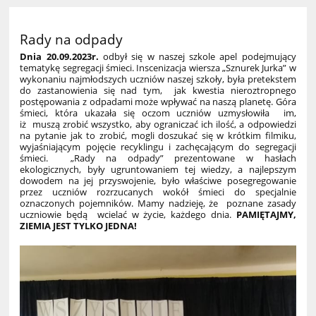
Rady na odpady
Dnia 20.09.2023r.
odbył się w naszej szkole apel podejmujący
tematykę segregacji śmieci. Inscenizacja wiersza „Sznurek Jurka” w
wykonaniu najmłodszych uczniów naszej szkoły, była pretekstem
do zastanowienia się nad tym, jak kwestia nieroztropnego
postępowania z odpadami może wpływać na naszą planetę. Góra
śmieci, która ukazała się oczom uczniów uzmysłowiła im,
iż muszą zrobić wszystko, aby ograniczać ich ilość, a odpowiedzi
na pytanie jak to zrobić, mogli doszukać się w krótkim filmiku,
wyjaśniającym pojęcie recyklingu i zachęcającym do segregacji
śmieci. „Rady na odpady” prezentowane w hasłach
ekologicznych, były ugruntowaniem tej wiedzy, a najlepszym
dowodem na jej przyswojenie, było właściwe posegregowanie
przez uczniów rozrzucanych wokół śmieci do specjalnie
oznaczonych pojemników. Mamy nadzieję, że poznane zasady
uczniowie będą wcielać w życie, każdego dnia.
PAMIĘTAJMY,
ZIEMIA JEST TYLKO JEDNA!